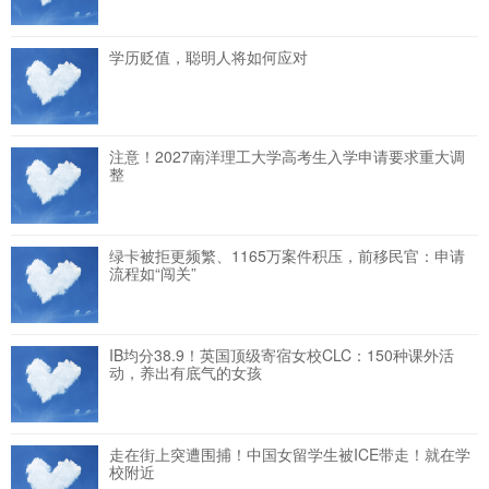
学历贬值，聪明人将如何应对
注意！2027南洋理工大学高考生入学申请要求重大调
整
绿卡被拒更频繁、1165万案件积压，前移民官：申请
流程如“闯关”
IB均分38.9！英国顶级寄宿女校CLC：150种课外活
动，养出有底气的女孩
走在街上突遭围捕！中国女留学生被ICE带走！就在学
校附近