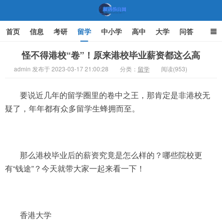
首页
信息
考研
留学
中小学
高中
大学
问答
文化
家庭教育
怪不得港校“卷”！原来港校毕业薪资都这么高
admin 发布于 2023-03-17 21:00:28
分类：
留学
阅读(953)
机遇教育网
要说近几年的留学圈里的卷中之王，那肯定是非港校无
疑了，年年都有众多留学生蜂拥而至。
那么港校毕业后的薪资究竟是怎么样的？哪些院校更
有“钱途”？今天就带大家一起来看一下！
香港大学