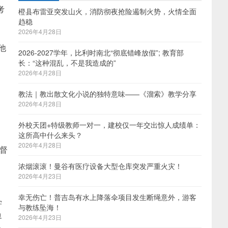
考
橙县布雷亚突发山火，消防彻夜抢险遏制火势，火情全面
趋稳
2026年4月28日
他
2026-2027学年，比利时南北“彻底错峰放假”; 教育部
、
长：“这种混乱，不是我造成的”
2026年4月28日
教法｜教出散文化小说的独特意味——《溜索》教学分享
2026年4月28日
外校天团+特级教师一对一，建校仅一年交出惊人成绩单：
这所高中什么来头？
2026年4月28日
基督
浓烟滚滚！曼谷有医疗设备大型仓库突发严重火灾！
2026年4月23日
为
幸无伤亡！普吉岛有水上降落伞项目发生断绳意外，游客
学
与教练坠海！
界
2026年4月23日