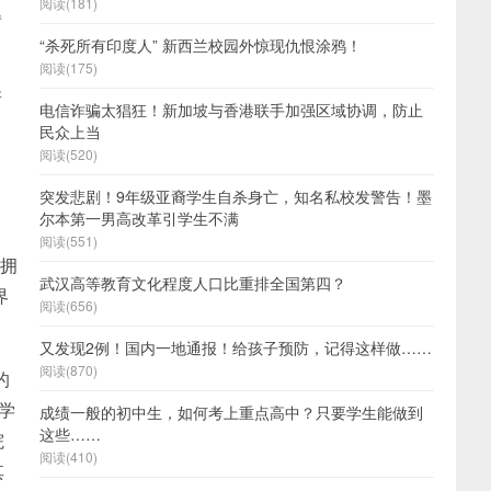
阅读(181)
得
“杀死所有印度人” 新西兰校园外惊现仇恨涂鸦！
阅读(175)
新
电信诈骗太猖狂！新加坡与香港联手加强区域协调，防止
民众上当
阅读(520)
突发悲剧！9年级亚裔学生自杀身亡，知名私校发警告！墨
尔本第一男高改革引学生不满
阅读(551)
，拥
武汉高等教育文化程度人口比重排全国第四？
界
阅读(656)
又发现2例！国内一地通报！给孩子预防，记得这样做……
阅读(870)
的
学
成绩一般的初中生，如何考上重点高中？只要学生能做到
这些……
院
阅读(410)
其