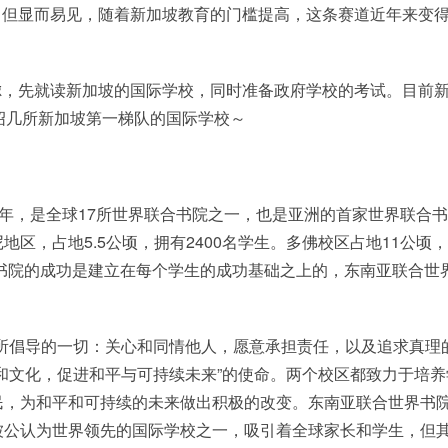
。但显而易见，随着新加坡教育的门槛提高，这条赛道近年来变
。
虑，先就读新加坡的国际学校，同时准备政府学校的考试。目前
绍几所新加坡第一梯队的国际学校～
71年，是全球17所世界联合书院之一，也是亚洲的首家世界联合书
区，占地5.5公顷，拥有2400名学生。多佛校区占地11公顷
界书院的成功是建立在每个学生的成功基础之上的，东南亚联合世
所倡导的一切：关心和同情他人，愿意承担责任，以及追求真理
和文化，促进和平与可持续未来”的使命。两个校区都致力于培养
民，为和平和可持续的未来做出积极的改变。东南亚联合世界书
被公认为世界领先的国际学校之一，吸引着全球家长和学生，但