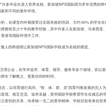
了许多毕业生进入世界名校。新加坡NPS国际因为常年优秀的IB
国家和不同的童年环境。
的，在课堂内外都接受过全面有效的培训。大约 60% 的学生在
教师拥有至少十年的教学经验，其中许多人在新加坡、马来西亚
、香港等国际环境中工作。
，傲人的IB成绩让新加坡NPS国际学校成为名校的摇篮。
）隶属新加坡卫理公会，在学术追求、体育、领导、服务等各个领域，皆以
校师生了解教义、更新信仰的时间。
am主教的信念，以培育德行高尚、“智、体、群、灵”四育均衡发展的完人
索发现、相互交流、追求卓越，英华国际学校希望学生在难忘的
建立密切的关系，传承独一无二的英华精神。学校目前有来自世