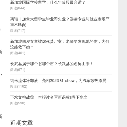
新加坡国际学校留学，什么年龄段最合适？
阅读(844)
离谱｜加拿大留学生毕业即失业？选读专业与就业市场严
重不匹配！
年
阅读(717)
新加坡四岁女童被虐死焚尸案：老师早发现她的伤，为何
没能救下她？
新
阅读(401)
长武县属于哪个省哪个市？长武县的名称由来！
阅读(671)
，
纳米流体冷却液，亮相2023 GTshow，为汽车散热添翼
阅读(1162)
下水文挑战③｜本报读者写新课标Ⅱ卷下水文
阅读(590)
新
近期文章