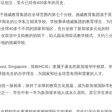
许证创立，至今已经有400多年的历史。
立，属于德威教育集团在全球范围内第七个分校。德威教育集团源于
教学闻名的公学私立精英学校。学校秉承德威集团的教育理念，为
全球40多个不同的国家和地区，充分反映了新加坡多元化的特
，在双语中文助教的协助下，幼儿园采用双语教学模式。大约三
等地的德威学校。
 School, Singapore，简称HCIS）隶属于著名的新加坡华中校群。
秉承陈先生的办学理念，为国家和社会培育有用和需要的人才。
化传统一脉相承，保持了浓厚的教育文化底蕴，成为新加坡国际学
校之一，学生中有一半为新加坡本地人或永久居民。其它学生来
在帮助学生更透彻地掌握IB国际文凭课程。学生们无论是在国