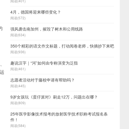
阅读(401)
4月，德国将迎来哪些变化？
阅读(572)
的
强风袭击南加州，摧毁了树木和公用线路
阅读(634)
350个精彩的语文作文标题，打动阅卷老师，快摘抄下来吧
阅读(936)
趣说汉字｜“河”如何由专称演变为泛指
术、
阅读(461)
盖运
志愿者活动对于藤校申请有帮助吗？
阅读(445)
9岁女孩玩《蛋仔派对》刷走12万，问题出在哪？
阅读(809)
25年医学影像技术报考的放射医学技术职称考试报名条
件！
阅读(584)