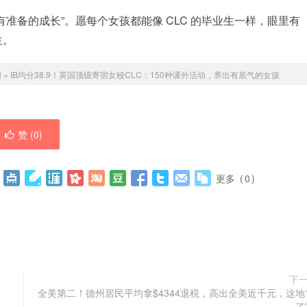
“有准备的成长”。愿每个女孩都能像 CLC 的毕业生一样，眼里有
生。
网
»
IB均分38.9！英国顶级寄宿女校CLC：150种课外活动，养出有底气的女孩
赞 (
0
)
更多
(
0
)
下
全美第二！德州居民平均拿$4344退税，高出全美近千元，这地
了