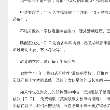
结合多年申请经验，给想冲 CLC 的家庭 3 个关键建
申请要趁早：11 + 入学需提前 1 年注册，13 + 提前
必备）；
不唯分数论：学校看重综合能力，课外活动经历、
匹配度优先：CLC 适合各学科均衡、愿意尝试新
加过辩论比赛、艺术考级等）。
教育的本质，是让每个生命绽放
做留学 17 年，我们从不推荐 “最好的学校”，只推
它既守住了学术的底线，又给了女孩足够的成长空间 —— 这
如果你也在为女儿的低龄留学纠结，想知道孩子是否适合
信我【CLC】，免费领取《英国顶级女校申请指南》（含 17
的信任背书，我们不赚快钱，只愿陪每个孩子走好留学