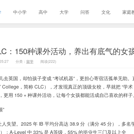
学
中小学
高中
大学
问答
文化
家庭
CLC：150种课外活动，养出有底气的女
25:27
分类：
留学
阅读(222)
女儿去英国，却怕孩子变成 “考试机器”，更担心寄宿活孤单无助。
s’ College，简称 CLC），才发现真正的顶级女校，早就把 “学术 
校，更用 150 + 种课外活动，让每个女孩都能活成自己喜欢的样子
顿”
。2025 年 IB 平均分高达 38.9 分（满分 45 分），多名
）；A-Level 中 33% 是 A等级，55% 的毕业生三门及以上全