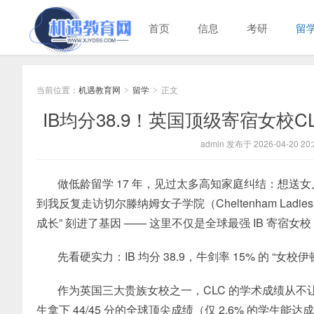
首页
信息
考研
留
当前位置：
机遇教育网
留学
正文
>
>
IB均分38.9！英国顶级寄宿女校
admin 发布于 2026-04-20 20:
做低龄留学 17 年，见过太多高知家庭纠结：想送
到我反复走访切尔滕纳姆女子学院（Cheltenham Ladie
成长” 刻进了基因 —— 这里不仅是全球最强 IB 寄宿女
先看硬实力：IB 均分 38.9，牛剑率 15% 的 “女校伊
作为英国三大贵族女校之一，CLC 的学术成绩从不让人失望
生拿下 44/45 分的全球顶尖成绩（仅 2.6% 的学生能达成