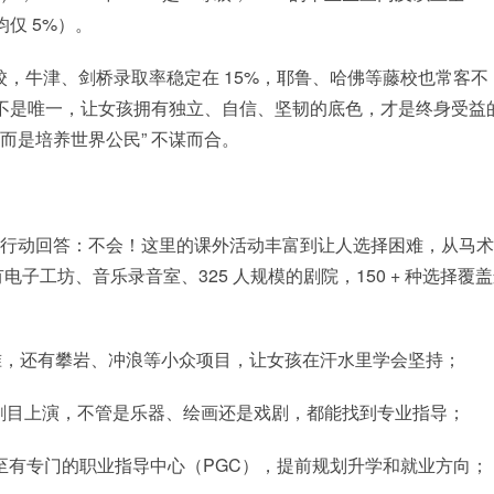
均仅 5%）。
多所名校，牛津、剑桥录取率稳定在 15%，耶鲁、哈佛等藤校也常客不
不是唯一，让女孩拥有独立、自信、坚韧的底色，才是终身受益
，而是培养世界公民” 不谋而合。
实际行动回答：不会！这里的课外活动丰富到让人选择困难，从马
工坊、音乐录音室、325 人规模的剧院，150 + 种选择覆
准，还有攀岩、冲浪等小众项目，让女孩在汗水里学会坚持；
大型剧目上演，不管是乐器、绘画还是戏剧，都能找到专业指导；
甚至有专门的职业指导中心（PGC），提前规划升学和就业方向；