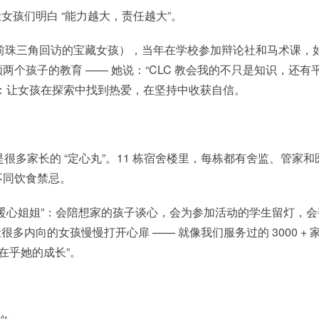
孩们明白 “能力越大，责任越大”。
（就是之前珠三角回访的宝藏女孩），当年在学校参加辩论社和马术课，
个孩子的教育 —— 她说：“CLC 教会我的不只是知识，还有
：让女孩在探索中找到热爱，在坚持中收获自信。
很多家长的 “定心丸”。11 栋宿舍楼里，每栋都有舍监、管家和
不同饮食禁忌。
 “暖心姐姐”：会陪想家的孩子谈心，会为参加活动的学生留灯，会
多内向的女孩慢慢打开心扉 —— 就像我们服务过的 3000 + 
在乎她的成长”。