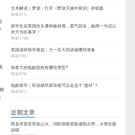
文本解读｜梦游：打开《梦游天姥吟留别》的钥匙
阅读(411)
如
留学生在英国街头遭种族歧视，霸气回击，她用一句话让
平
对方当街暴哭！
阅读(1196)
英国读研留学规划：大一至大四该做哪些准备
阅读(700)
医
加拿大的低龄院校有哪些类型?
阅读(576)
低龄留学｜听说移民新加坡可以走这个“捷径”？
帮
阅读(901)
家
近期文章
橙县布雷亚突发山火，消防彻夜抢险遏制火势，火情全面
趋稳