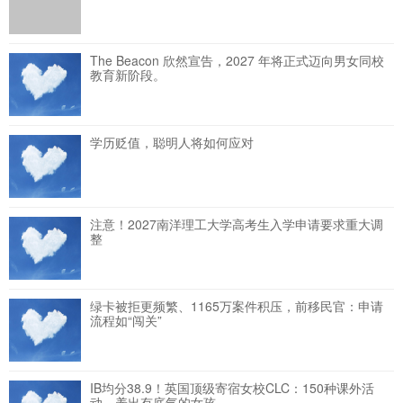
The Beacon 欣然宣告，2027 年将正式迈向男女同校
教育新阶段。
学历贬值，聪明人将如何应对
注意！2027南洋理工大学高考生入学申请要求重大调
整
绿卡被拒更频繁、1165万案件积压，前移民官：申请
流程如“闯关”
IB均分38.9！英国顶级寄宿女校CLC：150种课外活
动，养出有底气的女孩