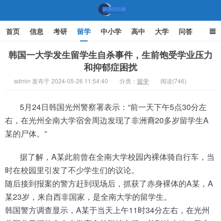
首页
信息
考研
留学
中小学
高中
大学
问答
文化
家庭教育
韩国一大学发生留学生自杀事件，生前饱受学业压力
和抑郁症困扰
机遇教育网
admin 发布于 2024-05-26 11:54:40
分类：
留学
阅读(746)
5月24日韩国光州警察署表示：“前一天下午5点30分左
右，在光州全南大学宿舍周边发现了非洲裔20多岁留学生A
某的尸体。”
据了解，A某此前曾在全南大学校园内裸体骑自行车，当
时在校园里引发了不少学生们的议论。
随后接到报案的警方赶到现场后，抓获了赤身裸体的A某，A
某23岁，来自西非国家，是全南大学的留学生。
韩国警方调查显示，A某于当天上午11时34分左右，在光州