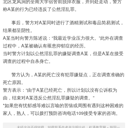
北区龙凤洞的全南大学宿舍前脱掉衣服，并到处走动，警方
称A某的行为已经违反了公然淫乱罪。
事后，警方对A某同时进行了酒精测试和毒品简易测试，
结果都呈阴性。
A某当时向警方陈述说：“我最近学业压力很大。”此外在调查
过程中，A某被确认有罹患抑郁症的经历。
当时警方计划以公然淫乱罪的嫌疑调查A某，但是A某在接受
调查的过程中自杀身亡。
警方认为，A某的死亡没有犯罪嫌疑点，正在调查准确的
死亡原因。
警方表示：“由于A某已经死亡，所以计划以没有公诉权为
由，结束对A某违反公然淫乱罪嫌疑的调查。”
*如果您有忧郁感等难以言喻的苦恼或周围有遇到这种困难的
家人，熟人，可以拨打预防咨询电话109接受专家的咨询。
未经允许不得转载，转载联系作者并注明出处：
机遇教育网
»
韩国一