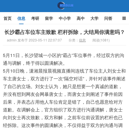
首页
信息
考研
留学
中小学
高中
大学
问答
文化
家庭教育
长沙霸占车位车主致歉 栏杆拆除，大结局你满意吗？
admin 发布于 2023-05-11 22:07:07
分类：
信息
阅读(1081)
机遇教育网
5月11日，长沙望城一小区的“霸占”车位事件，经过双方的沟
通与调解，终于得以圆满解决。
5月10日晚，潇湘晨报晨视频直播间连线了车位主人刘女士和
车主唐女士，双方进行了一次“隔空对话”，并针对该事件阐述
了自己的立场。刘女士认为，她只是想要一个真诚的道歉，
并没有想到网友会网暴唐女士，而唐女士则阐述了事件前因
后果，并表态占用他人车位肯定是错了，自己也愿意给对方
道歉。在调解会上，官方组织了双方进行沟通调解，唐女士
向刘女士再次致歉，双方和解，之前车位前设置的栏杆也已
经拆除。这次事件的圆满解决，不仅得益于双方的沟通与调