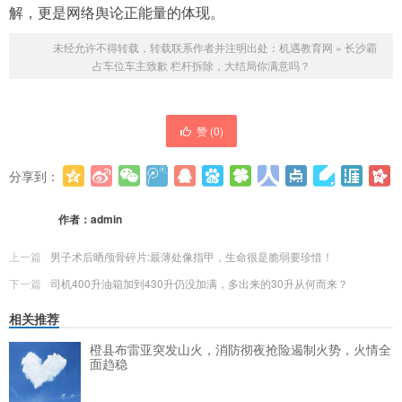
解，更是网络舆论正能量的体现。
未经允许不得转载，转载联系作者并注明出处：
机遇教育网
»
长沙霸
占车位车主致歉 栏杆拆除，大结局你满意吗？
赞 (
0
)
分享到：
更多
(
0
)
作者：
admin
上一篇
男子术后晒颅骨碎片:最薄处像指甲，生命很是脆弱要珍惜！
下一篇
司机400升油箱加到430升仍没加满，多出来的30升从何而来？
相关推荐
橙县布雷亚突发山火，消防彻夜抢险遏制火势，火情全
面趋稳