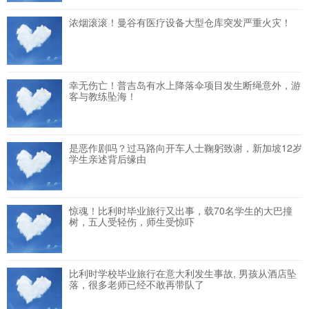
浓烟滚滚！曼谷有医疗设备大型仓库突发严重火灾！
幸无伤亡！普吉岛有水上降落伞项目发生断绳意外，游
客与教练坠海！
是恶作剧吗？过马路向开车人士鞠躬致谢，新加坡12岁
学生亲述背后缘由
惊魂！比利时毕业旅行又出事，载70名学生的大巴撞
树，五人受轻伤，师生受惊吓
比利时学校毕业旅行在意大利发生事故, 男孩从酒店坠
落，很多老师已经不敢再带队了