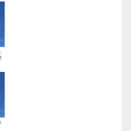
士
述
致