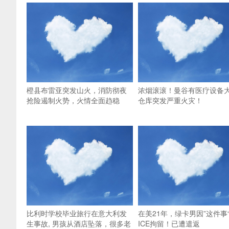
橙县布雷亚突发山火，消防彻夜
浓烟滚滚！曼谷有医疗设备
抢险遏制火势，火情全面趋稳
仓库突发严重火灾！
比利时学校毕业旅行在意大利发
在美21年，绿卡男因”这件事
生事故, 男孩从酒店坠落，很多老
ICE拘留！已遭遣返