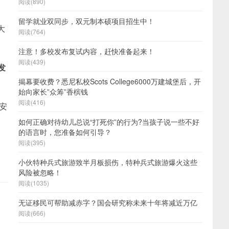
阅读(890)
留学就业双同步，双元制本硕项目招生中！
大
阅读(764)
注意！多校发布复试内容，赶快准备起来！
阅读(439)
发
揭幕要收费？悉尼私校Scots College6000万建城堡后，开
始向家长”众筹”香槟钱
阅读(416)
安
如何正确对待幼儿总说“打死你”的行为?当孩子说一些不好
的语言时，您准备如何引导？
阅读(395)
小伙特种兵式旅游致半月板损伤，特种兵式旅游爆火这些
风险被忽略！
阅读(1035)
无证移民可帮助减赤字？国会研究称未来十年将减近万亿
阅读(666)