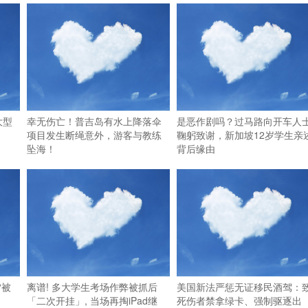
大型
幸无伤亡！普吉岛有水上降落伞
是恶作剧吗？过马路向开车人
项目发生断绳意外，游客与教练
鞠躬致谢，新加坡12岁学生亲
坠海！
背后缘由
“被
离谱! 多大学生考场作弊被抓后
美国新法严惩无证移民酒驾：
「二次开挂」, 当场再掏iPad继
死伤者禁拿绿卡、强制驱逐出