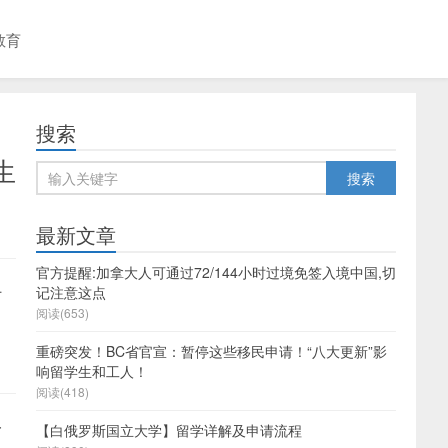
教育
搜索
生
最新文章
官方提醒:加拿大人可通过72/144小时过境免签入境中国,切
什
记注意这点
阅读(653)
重磅突发！BC省官宣：暂停这些移民申请！“八大更新”影
响留学生和工人！
阅读(418)
一
【白俄罗斯国立大学】留学详解及申请流程