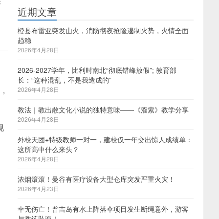
来
近期文章
橙县布雷亚突发山火，消防彻夜抢险遏制火势，火情全面
趋稳
2026年4月28日
2026-2027学年，比利时南北“彻底错峰放假”; 教育部
长：“这种混乱，不是我造成的”
我，
2026年4月28日
教法｜教出散文化小说的独特意味——《溜索》教学分享
2026年4月28日
现
外校天团+特级教师一对一，建校仅一年交出惊人成绩单：
这所高中什么来头？
2026年4月28日
，
浓烟滚滚！曼谷有医疗设备大型仓库突发严重火灾！
2026年4月23日
幸无伤亡！普吉岛有水上降落伞项目发生断绳意外，游客
与教练坠海！