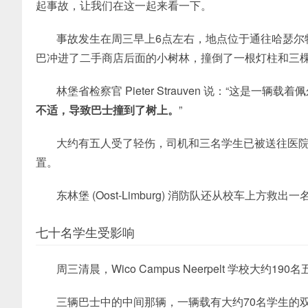
起事故，让我们在这一起来看一下。
事故发生在周三早上6点左右，地点位于通往
哈瑟尔
巴冲进了二手商店后面的小树林，撞倒了一根灯柱和三
林堡
省检察官 Pieter Strauven 说：“这是一辆
不适，导致巴士撞到了树上。
”
大约有五人受了轻伤，司机和三名学生已被送往医院接受检
置。
东林堡 (Oost-Limburg) 消防队还从校车上方救出
七十名学生受影响
周三清晨，Wico Campus Neerpelt 学校大
三辆巴士中的中间那辆，一辆载有大约70名学生的