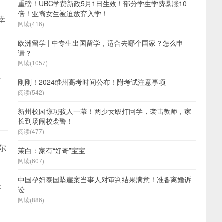
重磅！UBC学费新政5月1日生效！部分学生学费暴涨10
倍！亚裔女生被迫放弃入学！
幸
阅读(416)
欧洲留学 | 中专生出国留学，适合去哪个国家？怎么申
请？
阅读(1057)
了
刚刚！2024维州高考时间公布！附考试注意事项
阅读(542)
新州校园惊现骇人一幕！两少女殴打同学，袭击教师，家
长到场闹校袭警！
阅读(477)
尔
茉白：家有“好奇”宝宝
阅读(607)
中国孕妇泰国坠崖案当事人对审判结果满意！准备离婚诉
决
讼
阅读(886)