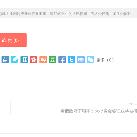
惊魂！比利时毕业旅行又出事，载70名学生的大巴撞树，五人受轻伤，师生受惊吓
赞 (
0
)
更多
(
0
)
下
希腊政府下狠手：大批黄金签证或将被