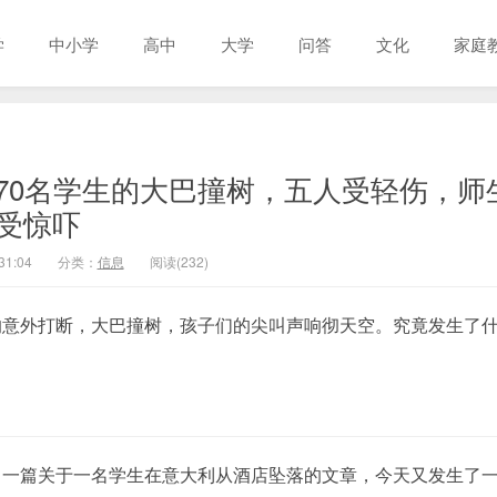
学
中小学
高中
大学
问答
文化
家庭
70名学生的大巴撞树，五人受轻伤，师
受惊吓
31:04
分类：
信息
阅读(232)
的意外打断，大巴撞树，孩子们的尖叫声响彻天空。究竟发生了
了一篇关于一名学生在意大利从酒店坠落的文章，今天又发生了