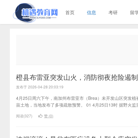
首页
信息
考研
留
橙县布雷亚突发山火，消防彻夜抢险遏制
发布于 2026-04-28 20:03:19
4月25日周六下午，南加州布雷亚市（Brea）未开发山区突发植被火灾
亩土地，当地发布了多项疏散预警。 01 4月25日13时 据野火监测公
阅读(327)
赞 (
0
)