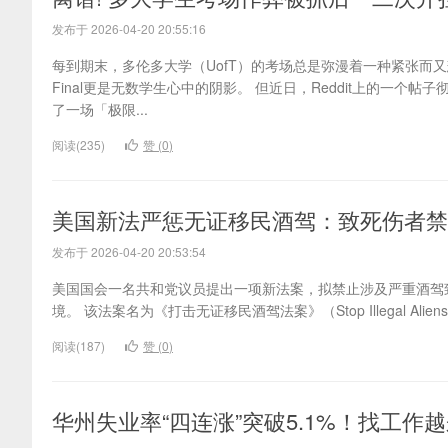
发布于 2026-04-20 20:55:16
每到期末，多伦多大学（UofT）的考场总是弥漫着一种紧张而又
Final更是无数学生心中的阴影。 但近日，Reddit上的一个
了一场「极限...
阅读(235)
赞 (
0
)
美国新法严惩无证移民酒驾：致死伤者禁
发布于 2026-04-20 20:53:54
美国国会一名共和党议员提出一项新法案，拟禁止涉及严重酒驾
境。 该法案名为《打击无证移民酒驾法案》（Stop Illegal Aliens Dr
阅读(187)
赞 (
0
)
华州失业率“四连涨”突破5.1%！找工