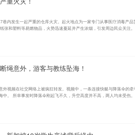
严重火灾！
a）107巷内发生一起严重的仓库火灾。起火地点为一家专门从事医疗消毒产品
量纸张和塑料等易燃物品，火势迅速蔓延并产生浓烟，引发周边民众关注。
断绳意外，游客与教练坠海！
意外视频在社交网络上被疯狂转发。视频中，一条连接快艇与降落伞的牵
海中。 所幸事发时降落伞刚起飞不久，升空高度并不高，两人均未受伤。