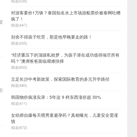
阅读(536)
对游客要价1万铢？泰国知名水上市场游船票价被泰网吐槽
疯了！
贸
阅读(447)
别舍不得孩子吃苦，那是他早晚要走的路！
阅读(435)
“经济重压下的顶级私校梦，为孩子潜在成功值得倾尽所有
吗？”澳洲爸爸面临艰难抉择
阅读(600)
立足长沙中考新政策，探索国际教育的多元升学路径
阅读(480)
引
韩国物价疯涨实录：5年这 9 样东西涨价超 30%
阅读(411)
女幼师自爆每天喂男童避孕药？真相曝光，儿童安全需谨
慎
阅读(872)