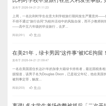
发布于 2026-04-21 21:11:23
上周，一名比利时学生在意大利学校旅行期间发生严重意外——
不得不通过“旅行合同”为校外活动中的风险自保，而不少教师则
——高中五六年级的毕业旅行，去罗...
阅读(261)
赞 (
0
)
在美21年，绿卡男因”这件事“被ICE拘
发布于 2026-04-21 21:09:47
一名在美国居住长达21年的加拿大籍绿卡持有者，最近因税务相
据报道，该男子名为Douglas Dixon，已是祖父年纪，他
被刑事定罪，触发...
阅读(203)
赞 (
0
)
离谱! 多大学生考场作弊被抓后「二次开挂」