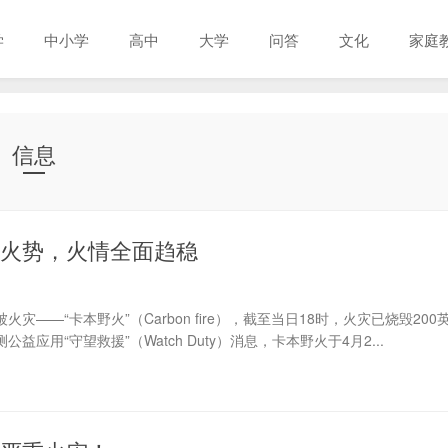
学
中小学
高中
大学
问答
文化
家庭
信息
火势，火情全面趋稳
——“卡本野火”（Carbon fire），截至当日18时，火灾已烧毁200
益应用“守望救援”（Watch Duty）消息，卡本野火于4月2...