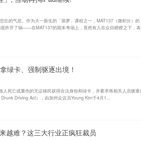
悲壮的气息。作为大一新生的「噩梦」课程之一，MAT137（微积分）的
帖子彻底炸开了锅——在MAT137的期末考场上，竟然有人在众目睽睽之下，
拿绿卡、强制驱逐出境！
致人死亡或重伤的无证移民获得合法身份和绿卡，并要求将相关人员驱逐
unk Driving Act），由加州众议员Young Kim于4月1...
作越来越难？这三大行业正疯狂裁员