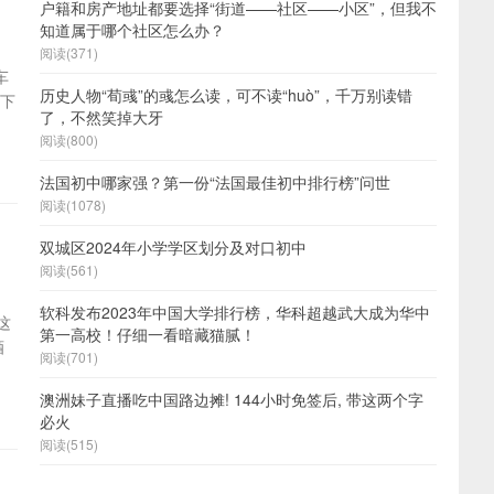
户籍和房产地址都要选择“街道——社区——小区”，但我不
知道属于哪个社区怎么办？
阅读(371)
车
历史人物“荀彧”的彧怎么读，可不读“huò”，千万别读错
停下
了，不然笑掉大牙
阅读(800)
法国初中哪家强？第一份“法国最佳初中排行榜”问世
阅读(1078)
双城区2024年小学学区划分及对口初中
阅读(561)
软科发布2023年中国大学排行榜，华科超越武大成为华中
这
第一高校！仔细一看暗藏猫腻！
酒
阅读(701)
澳洲妹子直播吃中国路边摊! 144小时免签后, 带这两个字
必火
阅读(515)