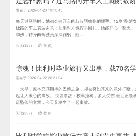
是恶作剧吗？过马路向开车人士鞠躬致谢
发布于 2026-04-23 19:10:43
每天过马路时，她都会向开车的叔叔阿姨鞠躬挥手。12岁“鞠躬
让路的车主表达谢意；如果对方也挥手回礼，她能开心一整天。
脚步，转身向驾驶员深深鞠躬，随...
阅读(326)
赞 (
0
)
惊魂！比利时毕业旅行又出事，载70名
发布于 2026-04-22 20:31:04
一大早，原本充满期待的巴黎之旅，却被突如其来的意外打断，
起让人揪心的事故。 突发事故：校车撞树，多人受伤 最近正
店坠落的文章，今天又发生了一起事故...
阅读(237)
赞 (
0
)
比利时学校毕业旅行在意大利发生事故,