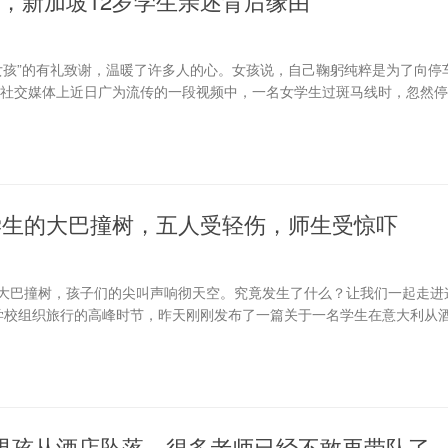
，新加坡12岁学生亲述背后缘由
女孩”的有礼致谢，温暖了许多人的心。女孩说，自己鞠躬纯粹是为了向停
 社交媒体上近日广为流传的一段视频中，一名女学生过斑马线时，忽然
学生的大巴撞树，五人受轻伤，师生受惊吓
大巴撞树，孩子们的尖叫声响彻天空。究竟发生了什么？让我们一起走进
逢学校组织旅行的高峰时节，昨天刚刚发布了一篇关于一名学生在意大利从
 男孩从酒店坠落，很多老师已经不敢再带队了