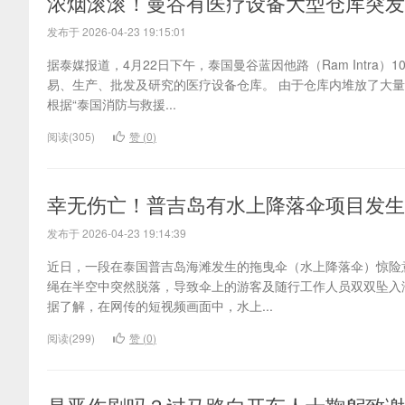
浓烟滚滚！曼谷有医疗设备大型仓库突发
发布于 2026-04-23 19:15:01
据泰媒报道，4月22日下午，泰国曼谷蓝因他路（Ram Intr
易、生产、批发及研究的医疗设备仓库。 由于仓库内堆放了大
根据“泰国消防与救援...
阅读(305)
赞 (
0
)
幸无伤亡！普吉岛有水上降落伞项目发生
发布于 2026-04-23 19:14:39
近日，一段在泰国普吉岛海滩发生的拖曳伞（水上降落伞）惊险
绳在半空中突然脱落，导致伞上的游客及随行工作人员双双坠入
据了解，在网传的短视频画面中，水上...
阅读(299)
赞 (
0
)