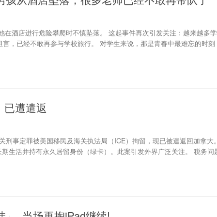
他在酒店进行危险攀爬时不慎坠落。 这起事件再次引发关注：越来越多
坦言，已经不敢再参与学校旅行。 对学生来说，那是青春中最难忘的时刻
留！已遭遣返
关刑事定罪被美国移民及海关执法局（ICE）拘留，现已被遣返回加拿大
在美国长期生活并持有永久居留身份（绿卡）。此案引发外界广泛关注。 税务问
, 当场再掏iPad继续!