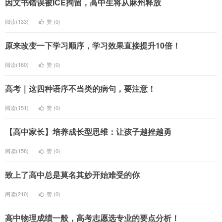
因文书错误被ICE拘留，高中生将从麻州释放
阅读(133)
赞 (
0
)
原来改变一下学习顺序，学习效果直接提升10倍！
阅读(160)
赞 (
0
)
高考｜这四种语序不当类的病句，要注意！
阅读(151)
赞 (
0
)
【高中家长】培养成长型思维：让孩子越挫越勇
阅读(158)
赞 (
0
)
致上了高中总是莫名其妙开始难受的你
阅读(210)
赞 (
0
)
高中物理成绩一般，高考志愿选专业的要点分析！