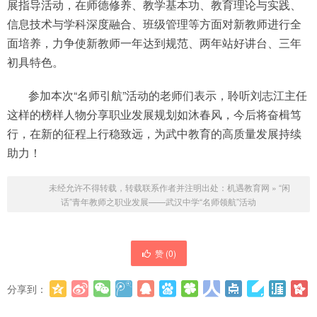
展指导活动，在师德修养、教学基本功、教育理论与实践、
信息技术与学科深度融合、班级管理等方面对新教师进行全
面培养，力争使新教师一年达到规范、两年站好讲台、三年
初具特色。
参加本次“名师引航”活动的老师们表示，聆听刘志江主任
这样的榜样人物分享职业发展规划如沐春风，今后将奋楫笃
行，在新的征程上行稳致远，为武中教育的高质量发展持续
助力！
未经允许不得转载，转载联系作者并注明出处：
机遇教育网
»
“闲
话”青年教师之职业发展——武汉中学“名师领航”活动
赞 (
0
)
分享到：
更多
(
0
)