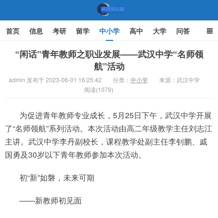
首页
信息
考研
留学
中小学
高中
大学
问答
文化
家庭教育
“闲话”青年教师之职业发展——武汉中学“名师领
航”活动
机遇教育网
admin 发布于 2023-06-01 16:25:42
分类：
中小学
来源：武汉中学
阅读(1079)
为促进青年教师专业成长，5月25日下午，武汉中学开展
了“名师领航”系列活动。本次活动由高二年级教学主任刘志江
主讲。武汉中学李丹副校长，课程教学处副主任李钊鹏、戚
国勇及30岁以下青年教师参加本次活动。
初“新”如磐，未来可期
——新教师初见面