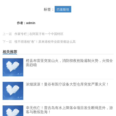
更多
(
0
)
标签：
巴基斯坦
作者：
admin
上一篇
作家专栏 | 在阿富汗有一个中国特区
下一篇
怪不得港校“卷”！原来港校毕业薪资都这么高
相关推荐
橙县布雷亚突发山火，消防彻夜抢险遏制火势，火情全
面趋稳
浓烟滚滚！曼谷有医疗设备大型仓库突发严重火灾！
幸无伤亡！普吉岛有水上降落伞项目发生断绳意外，游
客与教练坠海！