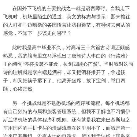
在国外下飞机的主要挑战之一就是语言障碍。当我走下
飞机时，机场里陌生的通道、英文的标志与提示、熙来攘往
的人群和耳边嘈杂的各国语言让我很迷茫，有种何去何从的
感觉，不知下一步该走向哪里？
此时我是高中毕业不久，对高考三十六篇古诗词还颇感
熟悉，我的脑海里立马浮现出了唐朝诗人李白的《行路难》
里的诗句“停杯投箸不能食，拔剑四顾心茫然”。当时我对这句
诗的理解就是李白端起酒杯，却又把酒杯推开了，拿起筷
子，却又把筷子撂下了。他离开坐席，拔下宝剑，举目四
顾，心绪茫然。
另一个挑战就是不熟悉机场的程序和流程。每个机场都
有自己独特的布局和旅客管理系统，但我不了解也不习惯伊
斯兰堡机场的具体程序和规则。还有就是我在来巴基斯坦之
前用国内的手机卡买的漫游流量在这里用不了，而我是第一
次来巴基斯坦，没有本地的电话卡，所以我无法线上联系来