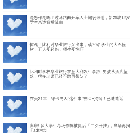
是恶作剧吗？过马路向开车人士鞠躬致谢，新加坡12岁
学生亲述背后缘由
惊魂！比利时毕业旅行又出事，载70名学生的大巴撞
树，五人受轻伤，师生受惊吓
比利时学校毕业旅行在意大利发生事故, 男孩从酒店坠
落，很多老师已经不敢再带队了
在美21年，绿卡男因”这件事“被ICE拘留！已遭遣返
离谱! 多大学生考场作弊被抓后「二次开挂」, 当场再掏
iPad继续!