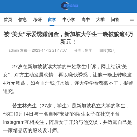
首页
信息
考研
留学
中小学
高中
大学
问答
文化
家庭教育
被“美女”示爱诱赚佣金，新加坡大学生一晚被骗逾4万
新元！
机遇教育网
admin 发布于 2023-11-12 21:47:07
分类：
留学
阅读(827)
27岁在新加坡就读大学的林姓学生申诉，网上结识“美
女”，对方主动发展恋情，再以赚钱诱惑，让他一晚上转账逾
4万元积蓄，如今血汗钱打水漂，连大学学费都缴不了，报警
追究。
苦主林先生（27岁，学生）是新加坡私立大学的学生，
他在10月14日与一名自称“安娜”的陌生女子在社交平台
Instagram互相关注，随后女子开始与他交谈，并透露自己是
一家精品店的服装设计师。