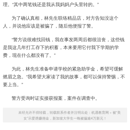
理。“其中两笔钱还是我从我妈妈户头里转的。”
为了确认真相，林先生联络精品店，对方告知没这个
人，并说他应该是被骗了，随后他便报了警。
“警方说很难找回钱，我在事发两周后都很沮丧，这些钱
是我这几年打工存下的积蓄，本来要用它付我下学期的学
费，现在什么都没有了。”
为此，林先生准备申请学校的紧急助学金，希望可缓解
燃眉之急。“我希望大家读了我的故事，都可以保持警惕，不
要上当。”
警方受询时证实接获报案，案件在调查中。
未经允许不得转载，转载联系作者并注明出处：
机遇教育网
»
被“美
女”示爱诱赚佣金，新加坡大学生一晚被骗逾4万新元！