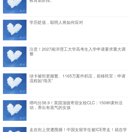
教育新阶段。
学历贬值，聪明人将如何应对
注意！2027南洋理工大学高考生入学申请要求重大调
整
绿卡被拒更频繁、1165万案件积压，前移民官：申请
流程如“闯关”
IB均分38.9！英国顶级寄宿女校CLC：150种课外活
动，养出有底气的女孩
走在街上突遭围捕！中国女留学生被ICE带走！就在学