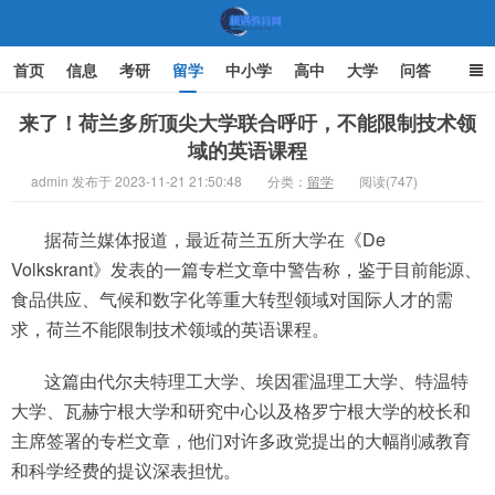
首页
信息
考研
留学
中小学
高中
大学
问答
文化
家庭教育
来了！荷兰多所顶尖大学联合呼吁，不能限制技术领
域的英语课程
机遇教育网
admin 发布于 2023-11-21 21:50:48
分类：
留学
阅读(747)
据荷兰媒体报道，最近荷兰五所大学在《De
Volkskrant》发表的一篇专栏文章中警告称，鉴于目前能源、
食品供应、气候和数字化等重大转型领域对国际人才的需
求，荷兰不能限制技术领域的英语课程。
这篇由代尔夫特理工大学、埃因霍温理工大学、特温特
大学、瓦赫宁根大学和研究中心以及格罗宁根大学的校长和
主席签署的专栏文章，他们对许多政党提出的大幅削减教育
和科学经费的提议深表担忧。