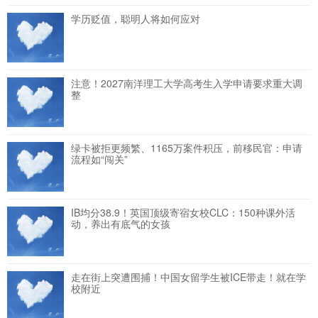
学历贬值，聪明人将如何应对
注意！2027南洋理工大学高考生入学申请要求重大调
整
绿卡被拒更频繁、1165万案件积压，前移民官：申请
流程如“闯关”
IB均分38.9！英国顶级寄宿女校CLC：150种课外活
动，养出有底气的女孩
走在街上突遭围捕！中国女留学生被ICE带走！就在学
校附近