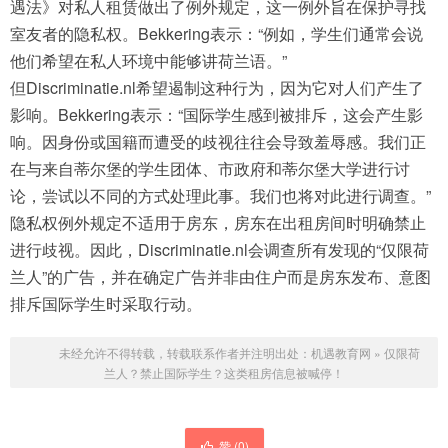
遇法》对私人租赁做出了例外规定，这一例外旨在保护寻找
室友者的隐私权。Bekkering表示：“例如，学生们通常会说
他们希望在私人环境中能够讲荷兰语。”
但Discriminatie.nl希望遏制这种行为，因为它对人们产生了
影响。Bekkering表示：“国际学生感到被排斥，这会产生影
响。因身份或国籍而遭受的歧视往往会导致羞辱感。我们正
在与来自蒂尔堡的学生团体、市政府和蒂尔堡大学进行讨
论，尝试以不同的方式处理此事。我们也将对此进行调查。”
隐私权例外规定不适用于房东，房东在出租房间时明确禁止
进行歧视。因此，Discriminatie.nl会调查所有发现的“仅限荷
兰人”的广告，并在确定广告并非由住户而是房东发布、意图
排斥国际学生时采取行动。
未经允许不得转载，转载联系作者并注明出处：
机遇教育网
»
仅限荷
兰人？禁止国际学生？这类租房信息被喊停！
赞 (
0
)