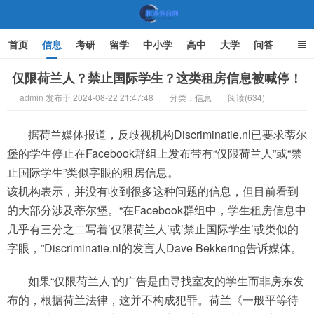
首页
信息
考研
留学
中小学
高中
大学
问答
文化
家庭教育
仅限荷兰人？禁止国际学生？这类租房信息被喊停！
admin 发布于 2024-08-22 21:47:48
分类：
信息
阅读(634)
机遇教育网
据荷兰媒体报道，反歧视机构Discriminatie.nl已要求蒂尔
堡的学生停止在Facebook群组上发布带有“仅限荷兰人”或“禁
止国际学生”类似字眼的租房信息。
该机构表示，并没有收到很多这种问题的信息，但目前看到
的大部分涉及蒂尔堡。“在Facebook群组中，学生租房信息中
几乎有三分之二写着’仅限荷兰人’或’禁止国际学生’或类似的
字眼，”Discriminatie.nl的发言人Dave Bekkering告诉媒体。
如果“仅限荷兰人”的广告是由寻找室友的学生而非房东发
布的，根据荷兰法律，这并不构成犯罪。荷兰《一般平等待