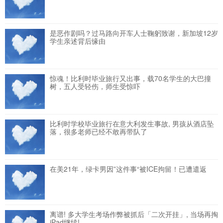
是恶作剧吗？过马路向开车人士鞠躬致谢，新加坡12岁
学生亲述背后缘由
惊魂！比利时毕业旅行又出事，载70名学生的大巴撞
树，五人受轻伤，师生受惊吓
比利时学校毕业旅行在意大利发生事故, 男孩从酒店坠
落，很多老师已经不敢再带队了
在美21年，绿卡男因”这件事“被ICE拘留！已遭遣返
离谱! 多大学生考场作弊被抓后「二次开挂」, 当场再掏
iPad继续!