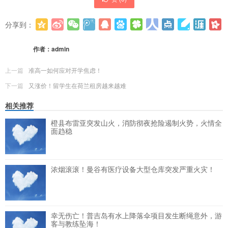
分享到：
更多
(
0
)
作者：
admin
上一篇
准高一如何应对开学焦虑！
下一篇
又涨价！留学生在荷兰租房越来越难
相关推荐
橙县布雷亚突发山火，消防彻夜抢险遏制火势，火情全
面趋稳
浓烟滚滚！曼谷有医疗设备大型仓库突发严重火灾！
幸无伤亡！普吉岛有水上降落伞项目发生断绳意外，游
客与教练坠海！