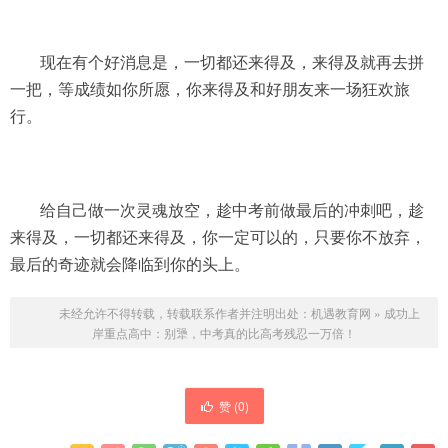
现在有个好消息是，一切都还来得及，来得及就再去拼
一把，等成绩如你所愿，你来得及和好朋友来一场狂欢旅
行。
给自己做一次灵魂放空，趁中考前做最后的冲刺吧，趁
来得及，一切都还来得及，你一定可以的，只要你不放弃，
最后的奇迹就会降临到你的头上。
未经允许不得转载，转载联系作者并注明出处：
机遇教育网
»
成功上
岸重点高中：别犟，中考真的比高考残忍一万倍！
赞 (
0
)