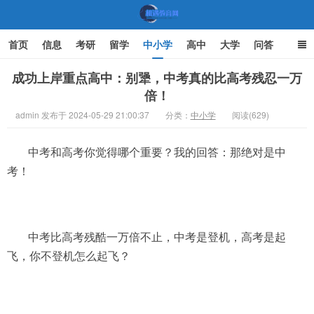
首页
信息
考研
留学
中小学
高中
大学
问答
文化
家庭教育
成功上岸重点高中：别犟，中考真的比高考残忍一万
倍！
机遇教育网
admin 发布于 2024-05-29 21:00:37
分类：
中小学
阅读(629)
中考和高考你觉得哪个重要？我的回答：那绝对是中
考！
中考比高考残酷一万倍不止，中考是登机，高考是起
飞，你不登机怎么起飞？