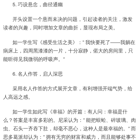
5. 巧设悬念，曲径通幽
开头设置一个悬而未决的问题，引起读者的关注，激发
读者的兴趣，同时增加文章的曲折，显现布局之美。
如一学生写《感受生活之美》：” 我快要死了——我躺在
病床上，四周黑漆漆的一片，十分寂静，偌大的房间里，只
能听得见我微弱的呼吸声。”
6. 名人作答，启人深思
采用名人作答的方式展开文章，有利增强开端气势，给
人高远之感。
如一学生如此写《幸福》的开篇：有人问：幸福是什
么？答案是丰富多彩的。尼采认为：” 能把蜈蚣、碎玻璃、肉
虫、石头一齐吞下肚，却毫不恶心，这种人是最幸福的。” 而
思多葛派却认为：” 拥有无穷的财富和威力，而且能够处事不