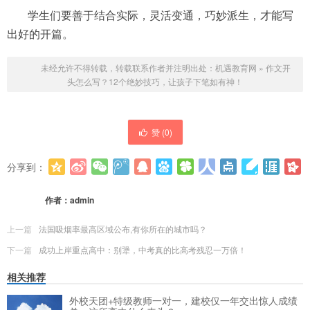
学生们要善于结合实际，灵活变通，巧妙派生，才能写
出好的开篇。
未经允许不得转载，转载联系作者并注明出处：
机遇教育网
»
作文开
头怎么写？12个绝妙技巧，让孩子下笔如有神！
赞 (
0
)
分享到：
更多
(
0
)
作者：
admin
上一篇
法国吸烟率最高区域公布,有你所在的城市吗？
下一篇
成功上岸重点高中：别犟，中考真的比高考残忍一万倍！
相关推荐
外校天团+特级教师一对一，建校仅一年交出惊人成绩