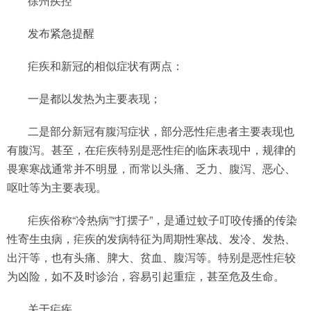
徐州疾控
发布紧急提醒
疟疾和新冠的相似症状有两点：
一是都以发热为主要表现；
二是部分新冠有腹泻症状，部分恶性疟患者主要表现也
有腹泻。甚至，在疟疾特别是恶性疟的临床表现中，规律的
畏寒寒战通常并不明显，而常以头痛、乏力、腹泻、恶心、
呕吐等为主要表现。
疟疾俗称“冷热病”“打摆子”，是通过蚊子叮咬传播的传染
性寄生虫病，疟疾的发病特征为周期性寒战、发冷、发热、
出汗等，也有头痛、脾大、贫血、腹泻等。特别是恶性疟较
为凶险，如不及时诊治，容易引起重症，甚至危及生命。
关于疟疾，