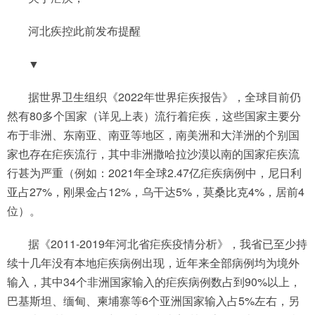
河北疾控此前发布提醒
▼
据世界卫生组织《2022年世界疟疾报告》，全球目前仍
然有80多个国家（详见上表）流行着疟疾，这些国家主要分
布于非洲、东南亚、南亚等地区，南美洲和大洋洲的个别国
家也存在疟疾流行，其中非洲撒哈拉沙漠以南的国家疟疾流
行甚为严重（例如：2021年全球2.47亿疟疾病例中，尼日利
亚占27%，刚果金占12%，乌干达5%，莫桑比克4%，居前4
位）。
据《2011-2019年河北省疟疾疫情分析》，我省已至少持
续十几年没有本地疟疾病例出现，近年来全部病例均为境外
输入，其中34个非洲国家输入的疟疾病例数占到90%以上，
巴基斯坦、缅甸、柬埔寨等6个亚洲国家输入占5%左右，另