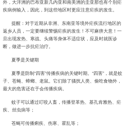
外，大洋洲的巴布亚新几内亚和南美洲的圭亚那也有个别疟
疾病例输入，因此，到这些地区时更应注意疟疾的发生。
提醒：对于近期从非洲、东南亚等境外疟疾流行地区的
返乡人员，一定要继续警惕疟疾的发生！不可麻痹大意！一
旦出现发热、寒战、头痛等身体不适症状，应及时就医诊
断，做进一步抗疟治疗。
夏季是关键期
夏季是防制“四害”传播疾病的关键时期。“四害”，就是蚊
子、苍蝇、蟑螂、老鼠。它们除了骚扰人类、偷吃食物外，
最大的危害还在于会传播疾病。
蚊子可以通过叮咬人畜，传播登革热、基孔肯雅热、疟
疾、丝虫病等；
苍蝇可传播痢疾、伤寒、霍乱等；