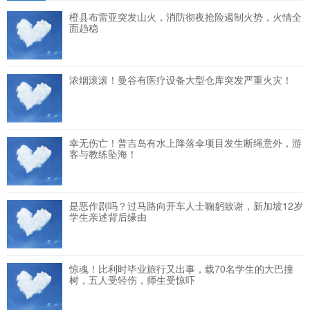
橙县布雷亚突发山火，消防彻夜抢险遏制火势，火情全
面趋稳
浓烟滚滚！曼谷有医疗设备大型仓库突发严重火灾！
幸无伤亡！普吉岛有水上降落伞项目发生断绳意外，游
客与教练坠海！
是恶作剧吗？过马路向开车人士鞠躬致谢，新加坡12岁
学生亲述背后缘由
惊魂！比利时毕业旅行又出事，载70名学生的大巴撞
树，五人受轻伤，师生受惊吓