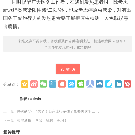
同时提醒广大医务工作者，在遇到发热患者时，除考虑
新冠肺炎感染阳性或“二阳”外，也应考虑疟原虫感染，对有出
国务工或旅行史的发热患者要开展疟原虫检测，以免耽误患
者病情。
未经允许不得转载，转载联系作者并注明出处：
机遇教育网
»
致命！
全国多地发现病例，紧急提醒
赞 (
0
)
分享到：
更多
(
0
)
作者：
admin
上一篇
特殊的“六一”来了！石家庄很多孩子都要去这里……
下一篇
凌晨通报：拘留！解聘！免职！
相关推荐