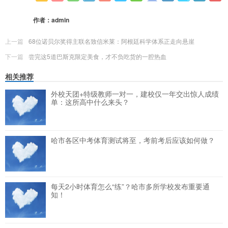
更多
(
0
)
作者：
admin
上一篇
68位诺贝尔奖得主联名致信米莱：阿根廷科学体系正走向悬崖
下一篇
尝完这5道巴斯克限定美食，才不负吃货的一腔热血
相关推荐
外校天团+特级教师一对一，建校仅一年交出惊人成绩
单：这所高中什么来头？
哈市各区中考体育测试将至，考前考后应该如何做？
每天2小时体育怎么“练”？哈市多所学校发布重要通
知！