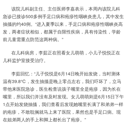
该院儿科副主任、主任医师李嘉表示，本周内该院儿科
急诊已接诊500多例手足口病和疱疹性咽峡炎患儿，其中发生
抽搐的约40例。“进入夏季以来，手足口病和疱疹性咽峡炎高
发，两者症状相似，都属于自限性疾病，具有传染性，学龄
前儿童需重点防范这两种病。”
在儿科病房，李茹正在照看女儿萌萌，小儿子悦悦正在
儿科监护室接受治疗。
李茹回忆：“儿子悦悦是6月14日晚开始发烧，当时测体
温有39.8℃，发生抽搐是晚上零点左右，我们吓坏了，立马
带他来医院急诊，医生检查说孩子嘴里全是疱疹，因为长在
嘴里，所以我们并没有及时发现。女儿萌萌则是6月15日下午
1点开始发烧抽搐，我们查看后发现她嘴里长满了和弟弟一样
的疱疹，不敢耽搁就马上来了医院，果然也是手足口病。现
在姐弟两人的手上和脚上都长出了疱疹。”