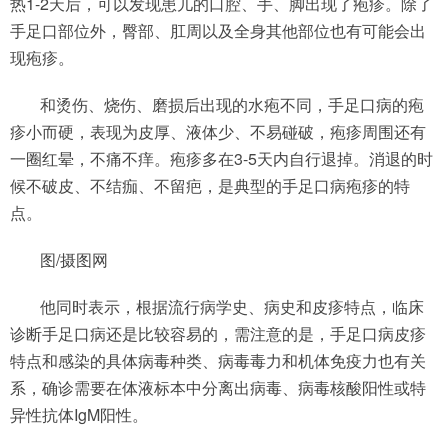
热1-2天后，可以发现患儿的口腔、手、脚出现了疱疹。除了
手足口部位外，臀部、肛周以及全身其他部位也有可能会出
现疱疹。
和烫伤、烧伤、磨损后出现的水疱不同，手足口病的疱
疹小而硬，表现为皮厚、液体少、不易碰破，疱疹周围还有
一圈红晕，不痛不痒。疱疹多在3-5天内自行退掉。消退的时
候不破皮、不结痂、不留疤，是典型的手足口病疱疹的特
点。
图/摄图网
他同时表示，根据流行病学史、病史和皮疹特点，临床
诊断手足口病还是比较容易的，需注意的是，手足口病皮疹
特点和感染的具体病毒种类、病毒毒力和机体免疫力也有关
系，确诊需要在体液标本中分离出病毒、病毒核酸阳性或特
异性抗体IgM阳性。