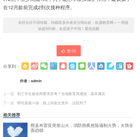
在12月龄前完成2剂次接种程序。
未经允许不得转载，转载联系作者并注明出处：
机遇教育网
»
一周接
诊超500例，全是孩子中招！紧急提醒
赞 (
0
)
分享到：
更多
(
0
)
作者：
admin
上一篇
初三学生被老师要求弃考？当地教育局通报：基本属实
下一篇
帮邻居接小孩，路上却发生意外，法院判了
相关推荐
橙县布雷亚突发山火，消防彻夜抢险遏制火势，火情全
面趋稳