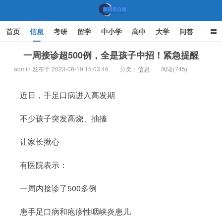
首页
信息
考研
留学
中小学
高中
大学
问答
文化
家庭教育
一周接诊超500例，全是孩子中招！紧急提醒
admin 发布于 2023-06-19 15:03:46
分类：
信息
阅读(745)
机遇教育网
近日，手足口病进入高发期
不少孩子突发高烧、抽搐
让家长揪心
有医院表示：
一周内接诊了500多例
患手足口病和疱疹性咽峡炎患儿