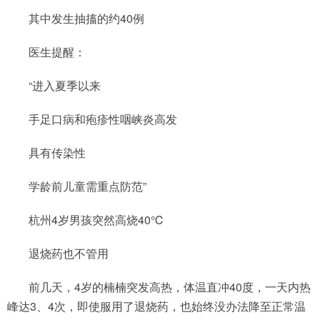
其中发生抽搐的约40例
医生提醒：
“进入夏季以来
手足口病和疱疹性咽峡炎高发
具有传染性
学龄前儿童需重点防范”
杭州4岁男孩突然高烧40℃
退烧药也不管用
前几天，4岁的楠楠突发高热，体温直冲40度，一天内热
峰达3、4次，即使服用了退烧药，也始终没办法降至正常温