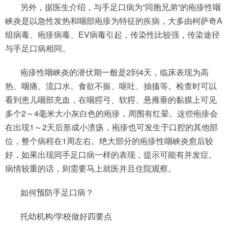
另外，据医生介绍，与手足口病为“同胞兄弟”的疱疹性咽
峡炎是以急性发热和咽部疱疹为特征的疾病，大多由柯萨奇A
组病毒、疱疹病毒、EV病毒引起，传染性比较强，传染途径
与手足口病相同。
疱疹性咽峡炎的潜伏期一般是2到4天，临床表现为高
热、咽痛、流口水、食欲不振、呕吐、抽搐等。检查时可以
看到患儿咽部充血，在咽腭弓、软腭、悬雍垂的黏膜上可见
多个2～4毫米大小灰白色的疱疹，周围有红晕。这些疱疹会
在出现1～2天后形成小溃疡，疱疹也可发生于口腔的其他部
位，整个病程在1周左右。绝大部分的疱疹性咽峡炎愈后较
好，如果出现同手足口病一样的表现，提示可能有并发症。
病情较重的话，则需要马上就医并且住院观察。
如何预防手足口病？
托幼机构/学校做好四要点