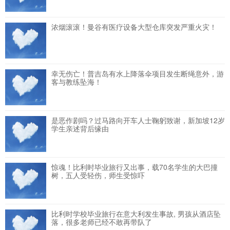
浓烟滚滚！曼谷有医疗设备大型仓库突发严重火灾！
幸无伤亡！普吉岛有水上降落伞项目发生断绳意外，游
客与教练坠海！
是恶作剧吗？过马路向开车人士鞠躬致谢，新加坡12岁
学生亲述背后缘由
惊魂！比利时毕业旅行又出事，载70名学生的大巴撞
树，五人受轻伤，师生受惊吓
比利时学校毕业旅行在意大利发生事故, 男孩从酒店坠
落，很多老师已经不敢再带队了