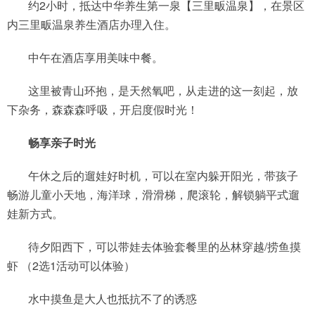
约2小时，抵达中华养生第一泉【三里畈温泉】，在景区
内三里畈温泉养生酒店办理入住。
中午在酒店享用美味中餐。
这里被青山环抱，是天然氧吧，从走进的这一刻起，放
下杂务，森森森呼吸，开启度假时光！
畅享亲子时光
午休之后的遛娃好时机，可以在室内躲开阳光，带孩子
畅游儿童小天地，海洋球，滑滑梯，爬滚轮，解锁躺平式遛
娃新方式。
待夕阳西下，可以带娃去体验套餐里的丛林穿越/捞鱼摸
虾 （2选1活动可以体验）
水中摸鱼是大人也抵抗不了的诱惑