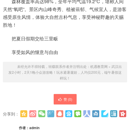
森林覆盖率高达98%，全年平均气温19.2℃，堪称人间
天然“氧吧”。景区内山峰奇秀、植被蓊郁、气候宜人，是游客
感受原生风情，体验大自然古朴气息，享受神秘野趣的天赐
胜地！
把夏日假期交给三里畈
享受如风的惬意与自由
未经允许不得转载，转载联系作者并注明出处：
机遇教育网
»
武汉出
发2小时，2天1晚小众游攻略！玩水避暑遛娃，人均仅200元，端午暑假这
样玩！
赞 (
0
)
分享到：
更多
(
0
)
作者：
admin