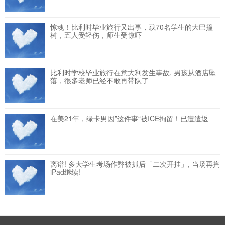
惊魂！比利时毕业旅行又出事，载70名学生的大巴撞
树，五人受轻伤，师生受惊吓
比利时学校毕业旅行在意大利发生事故, 男孩从酒店坠
落，很多老师已经不敢再带队了
在美21年，绿卡男因”这件事“被ICE拘留！已遭遣返
离谱! 多大学生考场作弊被抓后「二次开挂」, 当场再掏
iPad继续!