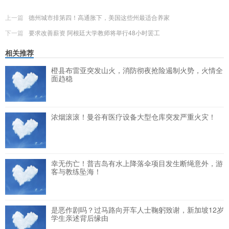
上一篇
德州城市排第四！高通胀下，美国这些州最适合养家
下一篇
要求改善薪资 阿根廷大学教师将举行48小时罢工
相关推荐
橙县布雷亚突发山火，消防彻夜抢险遏制火势，火情全
面趋稳
浓烟滚滚！曼谷有医疗设备大型仓库突发严重火灾！
幸无伤亡！普吉岛有水上降落伞项目发生断绳意外，游
客与教练坠海！
是恶作剧吗？过马路向开车人士鞠躬致谢，新加坡12岁
学生亲述背后缘由