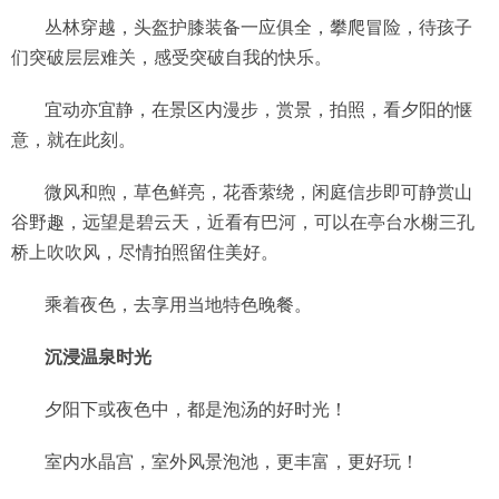
丛林穿越，头盔护膝装备一应俱全，攀爬冒险，待孩子
们突破层层难关，感受突破自我的快乐。
宜动亦宜静，在景区内漫步，赏景，拍照，看夕阳的惬
意，就在此刻。
微风和煦，草色鲜亮，花香萦绕，闲庭信步即可静赏山
谷野趣，远望是碧云天，近看有巴河，可以在亭台水榭三孔
桥上吹吹风，尽情拍照留住美好。
乘着夜色，去享用当地特色晚餐。
沉浸温泉时光
夕阳下或夜色中，都是泡汤的好时光！
室内水晶宫，室外风景泡池，更丰富，更好玩！