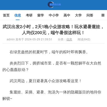
首页
信息
考研
留学
中小学
高中
大学
问答
文化
家庭教育
武汉出发2小时，2天1晚小众游攻略！玩水避暑遛娃，
人均仅200元，端午暑假这样玩！
机遇教育网
admin 发布于 2024-05-29 21:09:51
分类：
信息
阅读(642)
在绿意盎然的初夏时节，端午的粽叶即将飘香。
炎炎烈日下，拥挤城市里，是否有一颗想躺平在大自然
的心蠢蠢欲动？
武汉周边，夏日避暑真小众游攻略看这里！
集遛娃、采摘、避暑、泡汤为一体的隐藏版目的地待你
解锁~