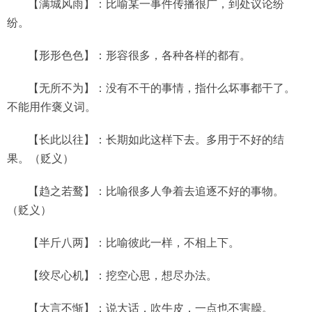
【满城风雨】：比喻某一事件传播很广，到处议论纷
纷。
【形形色色】：形容很多，各种各样的都有。
【无所不为】：没有不干的事情，指什么坏事都干了。
不能用作褒义词。
【长此以往】：长期如此这样下去。多用于不好的结
果。（贬义）
【趋之若鹜】：比喻很多人争着去追逐不好的事物。
（贬义）
【半斤八两】：比喻彼此一样，不相上下。
【绞尽心机】：挖空心思，想尽办法。
【大言不惭】：说大话，吹牛皮，一点也不害臊。