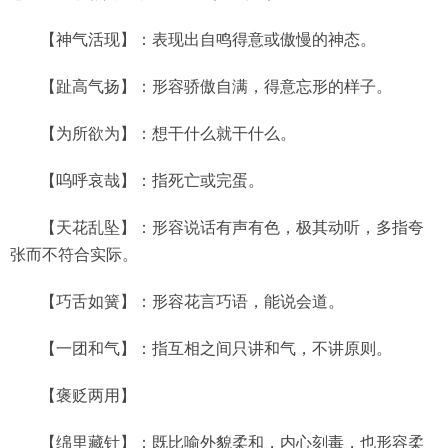
【神气活现】：表现出自鸣得意或傲慢的神态。
【趾高气扬】：形容骄傲自满，得意忘形的样子。
【为所欲为】：想干什么就干什么。
【呜呼哀哉】：指死亡或完蛋。
【天花乱坠】：形容说话有声有色，极其动听，多指夸
张而不符合实际。
【巧舌如簧】：形容花言巧语，能说会道。
【一团和气】：指互相之间只讲和气，不讲原则。
【褒贬两用】
【绵里藏针】：既比喻外貌柔和，内心刻毒，也形容柔