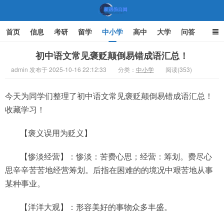
首页
信息
考研
留学
中小学
高中
大学
问答
文化
家庭教育
初中语文常见褒贬颠倒易错成语汇总！
admin 发布于 2025-10-16 22:12:33
分类：
中小学
阅读(353)
机遇教育网
今天为同学们整理了初中语文常见褒贬颠倒易错成语汇总！
收藏学习！
【褒义误用为贬义】
【惨淡经营】：惨淡：苦费心思；经营：筹划。费尽心
思辛辛苦苦地经营筹划。后指在困难的的境况中艰苦地从事
某种事业。
【洋洋大观】：形容美好的事物众多丰盛。