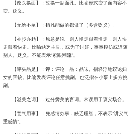
【改头换面】：改换一副面孔。比喻形式变了而内容不
变。贬义。
【无所不至】：指凡能做的都做了（多含贬义）。
【亦步亦趋】：原意是说．别人慢走跟着慢走，别人快
走跟着快走。比喻缺乏主见，或为了讨好，事事模仿或追随
别人。贬义。不能表示“紧跟潮流”。
【评头品足】：评：评论；品：品味。指轻浮地议论妇
女的容貌。比喻发表评论任意挑剔。也泛指在小事上多方挑
剔。
【溢美之词】：过分赞美的言词。常误用于褒义场合。
【意气用事】：凭感情办事．缺乏理智，不表示“讲义气
重感情”。