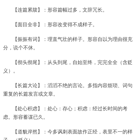
【连篇累牍】：形容篇幅过多，文辞冗长。
【面目全非】：形容改变得不成样子。
【振振有词】：理直气壮的样子。形容自以为理由很充
分，说个不休。
【彻头彻尾】：从头到尾，自始至终，完完全全（含贬
义）。
【长篇大论】：滔滔不绝的言论。多指内容烦琐、词句
重复的长篇发言或文章。
【处心积虑】：处心：存心；积虑：经过长时间的考
虑。形容蓄谋已久。
【道貌岸然】：今多讽刺表面故作正经，表里不一的样
子。（贬义）