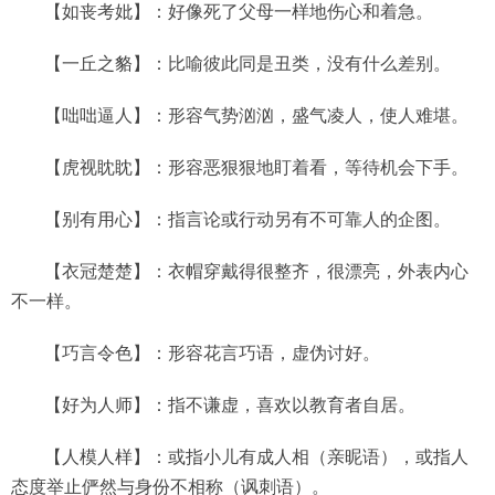
【如丧考妣】：好像死了父母一样地伤心和着急。
【一丘之貉】：比喻彼此同是丑类，没有什么差别。
【咄咄逼人】：形容气势汹汹，盛气凌人，使人难堪。
【虎视眈眈】：形容恶狠狠地盯着看，等待机会下手。
【别有用心】：指言论或行动另有不可靠人的企图。
【衣冠楚楚】：衣帽穿戴得很整齐，很漂亮，外表内心
不一样。
【巧言令色】：形容花言巧语，虚伪讨好。
【好为人师】：指不谦虚，喜欢以教育者自居。
【人模人样】：或指小儿有成人相（亲昵语），或指人
态度举止俨然与身份不相称（讽刺语）。