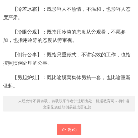
【冷若冰霜】：既形容人不热情，不温和，也形容人态
度严肃。
【冷眼旁观】：既指用冷淡的态度从旁观看，不愿参
加，也指用冷静的态度从旁审视。
【例行公事】：既指只重形式，不讲实效的工作，也指
按照惯例处理的公事。
【另起炉灶】：既比喻脱离集体另搞一套，也比喻重新
做起。
未经允许不得转载，转载联系作者并注明出处：
机遇教育网
»
初中语
文常见褒贬颠倒易错成语汇总！
赞 (
0
)