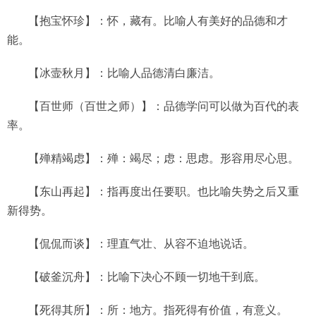
【抱宝怀珍】：怀，藏有。比喻人有美好的品德和才
能。
【冰壸秋月】：比喻人品德清白廉洁。
【百世师（百世之师）】：品德学问可以做为百代的表
率。
【殚精竭虑】：殚：竭尽；虑：思虑。形容用尽心思。
【东山再起】：指再度出任要职。也比喻失势之后又重
新得势。
【侃侃而谈】：理直气壮、从容不迫地说话。
【破釜沉舟】：比喻下决心不顾一切地干到底。
【死得其所】：所：地方。指死得有价值，有意义。