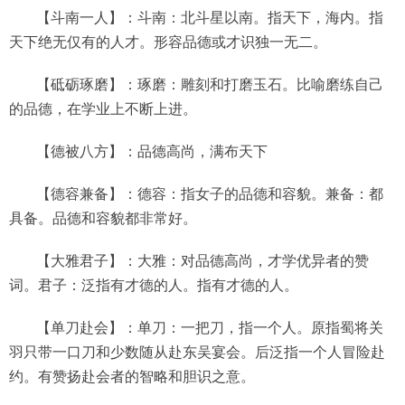
【斗南一人】：斗南：北斗星以南。指天下，海内。指
天下绝无仅有的人才。形容品德或才识独一无二。
【砥砺琢磨】：琢磨：雕刻和打磨玉石。比喻磨练自己
的品德，在学业上不断上进。
【德被八方】：品德高尚，满布天下
【德容兼备】：德容：指女子的品德和容貌。兼备：都
具备。品德和容貌都非常好。
【大雅君子】：大雅：对品德高尚，才学优异者的赞
词。君子：泛指有才德的人。指有才德的人。
【单刀赴会】：单刀：一把刀，指一个人。原指蜀将关
羽只带一口刀和少数随从赴东吴宴会。后泛指一个人冒险赴
约。有赞扬赴会者的智略和胆识之意。