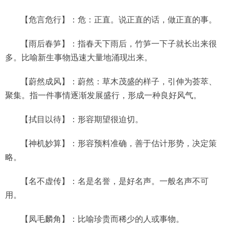
【危言危行】：危：正直。说正直的话，做正直的事。
【雨后春笋】：指春天下雨后，竹笋一下子就长出来很
多。比喻新生事物迅速大量地涌现出来。
【蔚然成风】：蔚然：草木茂盛的样子，引伸为荟萃、
聚集。指一件事情逐渐发展盛行，形成一种良好风气。
【拭目以待】：形容期望很迫切。
【神机妙算】：形容预料准确，善于估计形势，决定策
略。
【名不虚传】：名是名誉，是好名声。一般名声不可
用。
【凤毛麟角】：比喻珍贵而稀少的人或事物。