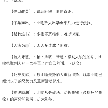
【信口雌黄】：说话轻率，随便议论。
【倾巢而出】：比喻敌人出动全部兵力进行侵扰。
【罄竹难书】：多指罪恶很多，难以说完。
【人满为患】：因人多造成了困难。
【拾人牙慧】：拾：捡取；牙慧：指别人说过的话。比
喻拾取别人的一言半语当作自己的话。（贬义）
【死灰复燃】：原比喻失势的人重新得势。现常比喻已
经消失了的恶势力又重新活动起来。
【推波助澜】：比喻从旁鼓动、助长事物（多指坏的事
物）的声势和发展，扩大影响。