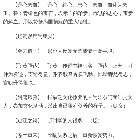
【丹心碧血】：丹心：红心、忠心。碧血：血化为碧
玉。碧：青绿色的宝石，表示血的珍贵。赤诚的忠心，宝贵
的鲜血。用以赞扬为国捐躯的重大牺牲。
【贬词误用为褒义】
【翻云覆雨】：形容人反复无常或惯于耍手段。
【飞黄腾达】：飞黄：传说中神马名；腾达：上升，引
伸为发迹，宦途得意。形容骏马奔腾飞驰。比喻骤然得志，
官职升得很快。
【附庸风雅】：指缺乏文化修养的人为装点门面结交文
人，参加文化活动，装出自己很有修养的样子。（贬义）
【过江之鲫】：赶时髦的人很多。（贬）
【卷土重来】：比喻失败之后，重新恢复势力。