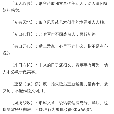
【沁人心脾】：形容诗歌和文章优美动人，给人清闲爽
朗的感觉。
【别有天地】：形容风景或艺术创作的境界引人入胜。
【别出心杼】：比喻写作不因袭前人，另辟新路。
【有口无心】：嘴上爱说，心里不存什么。指不是有心
说的。
【来日方长】：未来的日子还很长。表示事有可为，劝
人不必急于做某事。
【重整（振）旗】鼓：指失败后重新聚集力量再干。褒
义词，不能作贬义词用。
【淋漓尽致】：形容文章、说话表达得充分、详尽。也
指暴露得很彻底。不能理解为被批驳得“体无完肤”。