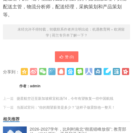
配送主管，物流分析师，配送经理，采购策划和产品策划
等。
未经允许不得转载，转载联系作者并注明出处：
机遇教育网
»
欧洲留
学 | 荷兰专升本了解一下？
赞 (
0
)
分享到：
更多
(
0
)
作者：
admin
上一篇
捷星航空迁至新加坡樟宜机场T4，今年有望恢复一些中国航线
下一篇
当面试官问：“你的期望薪资是多少？”这样子做震惊他一整天！
相关推荐
2026-2027学年，比利时南北“彻底错峰放假”; 教育部