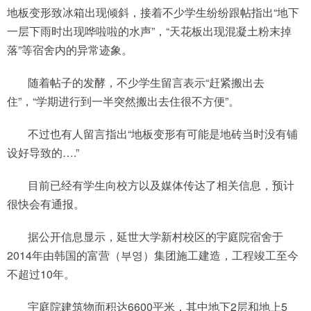
地板变形致冰箱出现倾斜，接着不少学生纷纷跟帖指出“地下
一层下雨时出现哗啦啦的水声”，“天花板出现混凝土粉末掉
落”等宿舍内的异常迹象。
随着帖子的发酵，不少学生留言表示“赶紧搬出去
住”，“学期进行到一半突然搬出去住很不方便”。
不过也有人留言指出“地板变形有可能是地砖当时没有铺
设好导致的….”
目前已经有学生向校方以及媒体传达了相关信息，预计
很快会有通报。
据公开信息显示，延世大学新村校区的宇庭院宿舍于
2014年由韩国的富营（부영）集团施工建造，工程竣工至今
不超过10年。
宇庭院建筑物面积达6600平米，其中地下2层和地上5