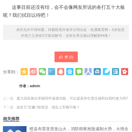
这事目前还没有结，会不会像网友所说的各打五十大板
呢？我们拭目以待吧！
未经允许不得转载，转载联系作者并注明出处：
机遇教育网
»
6岁娃意
外死亡父亲收3万签谅解书，没有生养过难以理解那种痛！
赞 (
0
)
分享到：
更多
(
0
)
作者：
admin
上一篇
厦大回应推出举报同学逃课功能，可以提高学生责任感和自我约束力吗?
下一篇
金价又“狂飙”!啥情况，现在上车晚不晚？
相关推荐
橙县布雷亚突发山火，消防彻夜抢险遏制火势，火情全