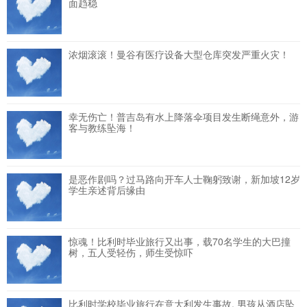
面趋稳
浓烟滚滚！曼谷有医疗设备大型仓库突发严重火灾！
幸无伤亡！普吉岛有水上降落伞项目发生断绳意外，游
客与教练坠海！
是恶作剧吗？过马路向开车人士鞠躬致谢，新加坡12岁
学生亲述背后缘由
惊魂！比利时毕业旅行又出事，载70名学生的大巴撞
树，五人受轻伤，师生受惊吓
比利时学校毕业旅行在意大利发生事故, 男孩从酒店坠