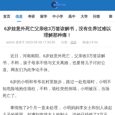
首页
信息
考研
留学
中小学
高中
大学
问答
文化
家庭教育
6岁娃意外死亡父亲收3万签谅解书，没有生养过难以
理解那种痛！
机遇教育网
admin 发布于 2023-05-09 17:30:55
分类：
信息
阅读(1419)
近日，河南南阳。6岁娃意外死亡，父亲收3万签谅解
书，不料，孩子母亲不惜与丈夫离婚，也要替儿子讨好公
道。网友们为此争论不休。
6岁的小明和爷爷在村里散步，路过一处危墙时，小明不
知危险地抱住墙柱，不料，墙柱突然倒塌，小明被压，当场
死亡了。
事情拖了2个月一直未处理， 小明妈妈李女士和别人谈起
儿子的死因，却遭到危墙主人的制止，说他已经赔了3万元