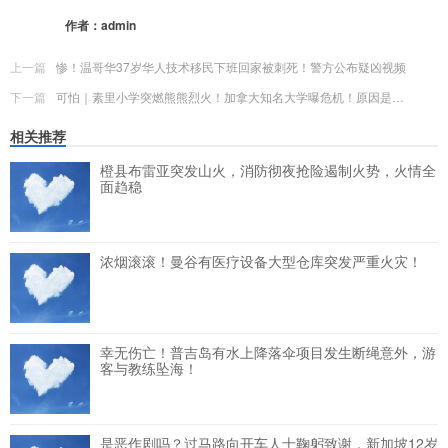
更多
(
0
)
作者：
admin
上一篇
惨！温哥华37岁华人技术移民下班回家被刺死！警方公布疑凶视频
下一篇
可怕｜素里小学突燃熊熊烈火！加拿大知名大学曝危机！原因是…
相关推荐
橙县布雷亚突发山火，消防彻夜抢险遏制火势，火情全
面趋稳
浓烟滚滚！曼谷有医疗设备大型仓库突发严重火灾！
幸无伤亡！普吉岛有水上降落伞项目发生断绳意外，游
客与教练坠海！
是恶作剧吗？过马路向开车人士鞠躬致谢，新加坡12岁