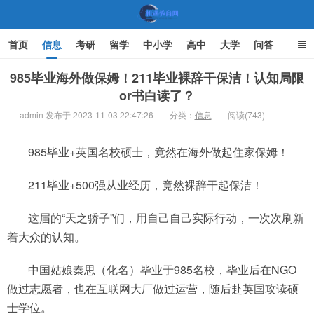
首页
信息
考研
留学
中小学
高中
大学
问答
文化
家庭教育
985毕业海外做保姆！211毕业裸辞干保洁！认知局限
or书白读了？
机遇教育网
admin 发布于 2023-11-03 22:47:26
分类：
信息
阅读(743)
985毕业+英国名校硕士，竟然在海外做起住家保姆！
211毕业+500强从业经历，竟然裸辞干起保洁！
这届的“天之骄子”们，用自己自己实际行动，一次次刷新
着大众的认知。
中国姑娘秦思（化名）毕业于985名校，毕业后在NGO
做过志愿者，也在互联网大厂做过运营，随后赴英国攻读硕
士学位。