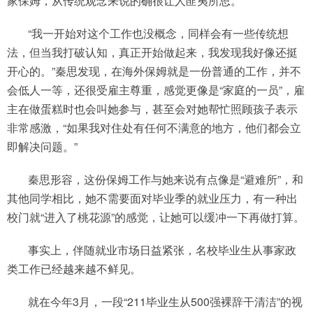
家保姆，从传统观念来说的确很让人匪夷所思。
“我一开始对这个工作也没概念，同样会有一些传统想
法，但当我打破认知，真正开始做起来，我发现我好像还挺
开心的。”秦思发现，在海外保姆就是一份普通的工作，并不
会低人一等，还很受雇主尊重，感觉更像是“家庭的一员”，雇
主在做蛋糕时也会叫她参与，甚至会对她帮忙照顾孩子表示
非常感激，“如果我对住处有任何不满意的地方，他们都会立
即解决问题。”
秦思形容，这份保姆工作与她来说有点像是“避难所”，和
其他同学相比，她不需要面对毕业季的就业压力，有一种出
校门就“进入了桃花源”的感觉，让她可以缓冲一下再做打算。
事实上，伴随就业市场日益紧张，名校毕业生从事家政
类工作已经越来越不鲜见。
就在今年3月，一段“211毕业生从500强裸辞干清洁”的视