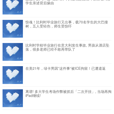
学生亲述背后缘由
惊魂！比利时毕业旅行又出事，载70名学生的大巴撞
树，五人受轻伤，师生受惊吓
比利时学校毕业旅行在意大利发生事故, 男孩从酒店坠
落，很多老师已经不敢再带队了
在美21年，绿卡男因”这件事“被ICE拘留！已遭遣返
离谱! 多大学生考场作弊被抓后「二次开挂」, 当场再掏
iPad继续!