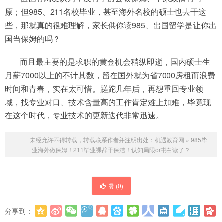
原；但985、211名校毕业，甚至海外名校的硕士也去干这
些，那就真的很难理解，家长供你读985、出国留学是让你出
国当保姆的吗？
而且最主要的是求职的黄金机会稍纵即逝，国内硕士生
月薪7000以上的不计其数，留在国外就为省7000房租而浪费
时间和青春，实在太可惜。蹉跎几年后，再想重回专业领
域，找专业对口、技术含量高的工作肯定难上加难，毕竟现
在这个时代，专业技术的更新迭代非常迅速。
未经允许不得转载，转载联系作者并注明出处：
机遇教育网
»
985毕
业海外做保姆！211毕业裸辞干保洁！认知局限or书白读了？
赞 (
0
)
分享到：