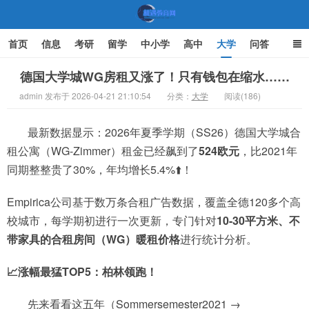
首页
信息
考研
留学
中小学
高中
大学
问答
文化
家庭教育
德国大学城WG房租又涨了！只有钱包在缩水……
admin 发布于 2026-04-21 21:10:54
分类：
大学
阅读(186)
机遇教育网
最新数据显示：2026年夏季学期（SS26）德国大学城合
租公寓（WG-Zimmer）租金已经飙到了
524欧元
，比2021年
同期整整贵了30%，年均增长5.4%⬆️！
Empirica公司基于数万条合租广告数据，覆盖全德120多个高
校城市，每学期初进行一次更新，专门针对
10-30平方米、不
带家具的合租房间（WG）暖租价格
进行统计分析。
📈涨幅最猛TOP5：柏林领跑！
先来看看这五年（Sommersemester2021 →