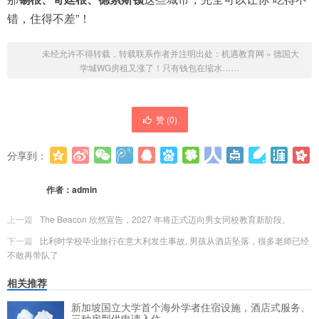
错，住得不差”！
未经允许不得转载，转载联系作者并注明出处：
机遇教育网
»
德国大
学城WG房租又涨了！只有钱包在缩水……
赞 (
0
)
分享到：
更多
(
0
)
作者：
admin
上一篇
The Beacon 欣然宣告，2027 年将正式迈向男女同校教育新阶段。
下一篇
比利时学校毕业旅行在意大利发生事故, 男孩从酒店坠落，很多老师已经
不敢再带队了
相关推荐
新加坡国立大学首个海外学者住宿设施，酒店式服务、
三种房型供申请入住