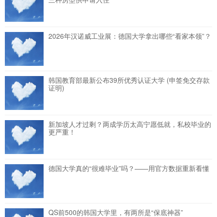
2026年汉诺威工业展：德国大学拿出哪些“看家本领”？
韩国教育部最新公布39所优秀认证大学 (申签免交存款
证明)
新加坡人才过剩？两成学历太高宁愿低就，私校毕业的
更严重！
德国大学真的“很难毕业”吗？——用官方数据重新看懂
QS前500的韩国大学里，有两所是“保底神器”