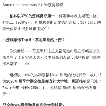
Sommersemester2026）谁涨得最狠：
柏林
以37%的涨幅勇夺第一
，科隆和
格赖夫斯瓦尔德
并
列第二（+36%）。但格赖夫斯瓦尔德起点低，367.5欧元的
租金依然比很多城市“良心”！
📉涨幅最缓Top 5：慕尼黑竟然上榜？
你没看错——慕尼黑和法兰克福居然出现在涨幅最小的
榜单里？！其实是因为租金本就高到离谱，涨得慢是已经快
涨不动了……😑
锡根
以+16%的温和涨幅和343欧元的绝对低价，成功成
为
2026年夏季学期全德最便宜的大学城
。
哥廷根
更是只涨了
7%
（五年上涨💹25欧元）
，无疑是德国租房界的“佛系选
手”！
🏆全德WG最贵和最便宜的大学城是?