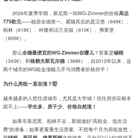
2026年夏季学期，慕尼黑一间WG-Zimmer的价格
高达
775欧元
——稳居全德第一。紧随其后的是汉堡（649€）、
柏林（618€）、科隆和法兰克福（610€）、弗莱堡
（600€）。
那么
全德最便宜的WG-Zimmer在哪儿
？答案是
锡根
（343€） 和
格赖夫斯瓦尔德
（368€），自2012年以来，这
两个城市的WG租金涨幅几乎与消费者价格持平！
为什么房租一直在涨？🤯
越来越多的人想住进城市，尤其是大学城！但住房供应根本
跟不上——
学生多、房子少、价格自然涨！
如果非慕尼黑、柏林不去，那就做好“高租金、低生活
费”的准备；如果更看重生活质量、不想每个月为房租发愁，
那
锡根、哥廷根、
德累斯顿
这些城市，完全可以让你“吃得不