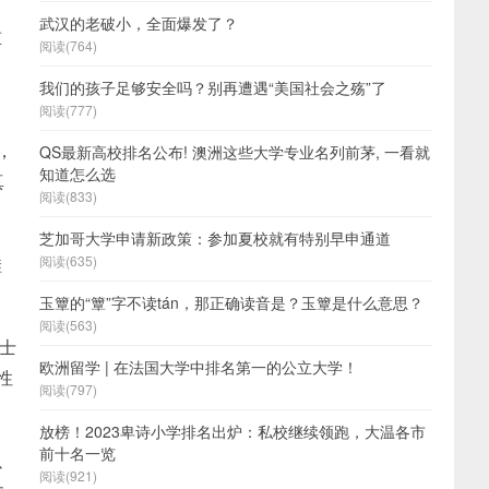
武汉的老破小，全面爆发了？
重
阅读(764)
，
我们的孩子足够安全吗？别再遭遇“美国社会之殇”了
阅读(777)
，
QS最新高校排名公布! 澳洲这些大学专业名列前茅, 一看就
知道怎么选
真
阅读(833)
芝加哥大学申请新政策：参加夏校就有特别早申通道
鞋
阅读(635)
玉簟的“簟”字不读tán，那正确读音是？玉簟是什么意思？
阅读(563)
士
欧洲留学 | 在法国大学中排名第一的公立大学！
性
阅读(797)
放榜！2023卑诗小学排名出炉：私校继续领跑，大温各市
前十名一览
以
阅读(921)