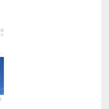
一篇
势？
无