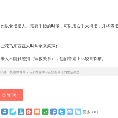
切勿以食指指人。需要手指的时候，可以用右手大拇指，并将四
这些花马来西亚人时常拿来祭拜）。
马来人不能触碰狗（宗教关系），他们普遍上比较喜欢猫。
明出处：
机遇教育网
»
马来西亚学习必须要知道的生活禁忌！
赞 (
0
)
更多
(
0
)