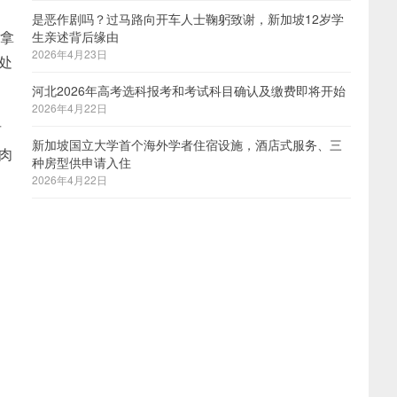
是恶作剧吗？过马路向开车人士鞠躬致谢，新加坡12岁学
没拿
生亲述背后缘由
2026年4月23日
处
河北2026年高考选科报考和考试科目确认及缴费即将开始
2026年4月22日
财
新加坡国立大学首个海外学者住宿设施，酒店式服务、三
肉
种房型供申请入住
2026年4月22日
习