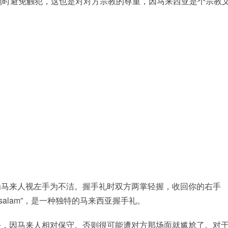
施时避免触犯，这也是对对方宗教的尊重，因马来西亚是个宗教
为马来人视左手为不洁。握手礼时双方两掌轻握，收回你的右手
alam”，是一种独特的马来西亚握手礼。
手，因马来人相对保守。否则很可能遭对方那场面就尴尬了。对