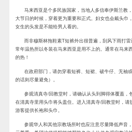
马来西亚是个多民族国家，当地人多信奉伊斯兰教
大节日的时候，穿着更为重要和正式。妇女也会戴头巾
女生的头发是不能给男人看的。
而非穆斯林拖鞋素T短裤外出很普遍，刮风下雨打雷
常年温热所以冬装在马来西亚是用不上的。通常在马来
的热！
在政府部门，请勿穿着短裤、短裙、破牛仔、无袖
的话则尽量避免）。
参观清真寺/回教堂时，请确认从头到脚得体覆蓋，
在清真寺里用头巾将头盖住。进入清真寺/回教堂时，请
游客提供长袍和头巾。
参观华人和其他宗教场所时也应注意尽量降低声音