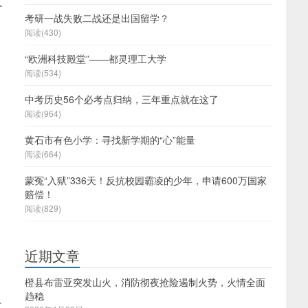
文
考研一战失败二战还是出国留学？
阅读(430)
“欧洲科技殿堂”——都灵理工大学
阅读(534)
中考历史56个必考点归纳，三年重点就在这了
阅读(964)
黄石市有色小学：寻找新学期的“心”能量
阅读(664)
蒙冤“入狱”336天！反抗校园霸凌的少年，申请600万国家
赔偿！
阅读(829)
近期文章
橙县布雷亚突发山火，消防彻夜抢险遏制火势，火情全面
趋稳
于