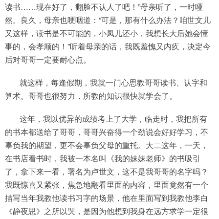
读书……现在好了，翻脸不认人了吧！”母亲听了，一时哑
然。良久，母亲也哽咽道：“可是，那有什么办法？咱世文儿
又这样，读书是不可能的，小凤儿还小，我想长大后她会懂
事的，会孝顺的！”听着母亲的话，我既羞愧又内疚，决定今
后对哥哥一定要耐心点。
就这样，每逢假期，我就一门心思教哥哥读书、认字和
算术。哥哥也很努力，所教的知识很快就学会了。
这年，我以优异的成绩考上了大学，临走时，我把所有
的书本都送给了哥哥，哥哥兴奋得一个劲说会好好学习，不
辜负我的期望，更不会辜负父母的重托。大二这年，一天，
在书店看书时，我被一本名叫《我的妹妹老师》的书吸引
了，拿下来一看，署名为卢世文，这不是我哥哥的名字吗？
我既惊喜又紧张，焦急地翻看里面的内容，里面竟然有一个
描写当年我教他读书习字的场景，他在里面写到我教他李白
《静夜思》之所以哭，是因为他想到我身在远方求学一定很