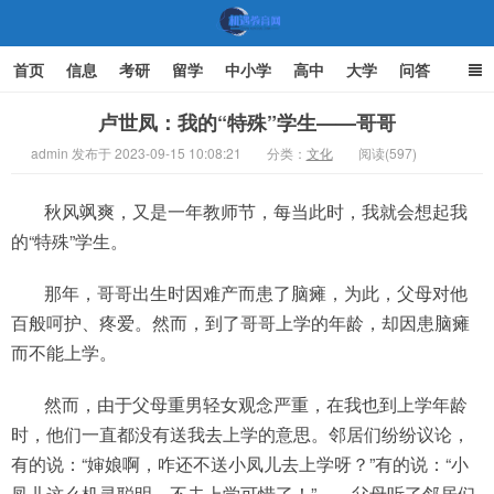
首页
信息
考研
留学
中小学
高中
大学
问答
文化
家庭教育
卢世凤：我的“特殊”学生——哥哥
admin 发布于 2023-09-15 10:08:21
分类：
文化
阅读(597)
机遇教育网
秋风飒爽，又是一年教师节，每当此时，我就会想起我
的“特殊”学生。
那年，哥哥出生时因难产而患了脑瘫，为此，父母对他
百般呵护、疼爱。然而，到了哥哥上学的年龄，却因患脑瘫
而不能上学。
然而，由于父母重男轻女观念严重，在我也到上学年龄
时，他们一直都没有送我去上学的意思。邻居们纷纷议论，
有的说：“婶娘啊，咋还不送小凤儿去上学呀？”有的说：“小
凤儿这么机灵聪明，不去上学可惜了！”……父母听了邻居们