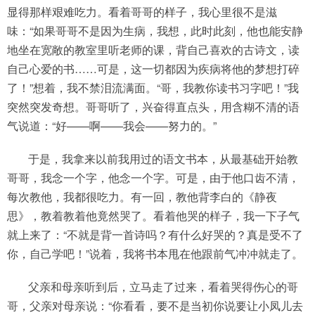
显得那样艰难吃力。看着哥哥的样子，我心里很不是滋
味：“如果哥哥不是因为生病，我想，此时此刻，他也能安静
地坐在宽敞的教室里听老师的课，背自己喜欢的古诗文，读
自己心爱的书……可是，这一切都因为疾病将他的梦想打碎
了！”想着，我不禁泪流满面。“哥，我教你读书习字吧！”我
突然突发奇想。哥哥听了，兴奋得直点头，用含糊不清的语
气说道：“好——啊——我会——努力的。”
于是，我拿来以前我用过的语文书本，从最基础开始教
哥哥，我念一个字，他念一个字。可是，由于他口齿不清，
每次教他，我都很吃力。有一回，教他背李白的《静夜
思》，教着教着他竟然哭了。看着他哭的样子，我一下子气
就上来了：“不就是背一首诗吗？有什么好哭的？真是受不了
你，自己学吧！”说着，我将书本甩在他跟前气冲冲就走了。
父亲和母亲听到后，立马走了过来，看着哭得伤心的哥
哥，父亲对母亲说：“你看看，要不是当初你说要让小凤儿去