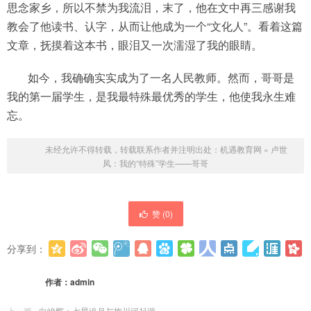
思念家乡，所以不禁为我流泪，末了，他在文中再三感谢我
教会了他读书、认字，从而让他成为一个“文化人”。看着这篇
文章，抚摸着这本书，眼泪又一次濡湿了我的眼睛。
如今，我确确实实成为了一名人民教师。然而，哥哥是
我的第一届学生，是我最特殊最优秀的学生，他使我永生难
忘。
未经允许不得转载，转载联系作者并注明出处：
机遇教育网
»
卢世
凤：我的“特殊”学生——哥哥
赞 (
0
)
分享到：
更多
(
0
)
作者：
admin
上一篇
向峻辉：七星追月与梅川河起源