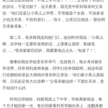
的议论，于是沉默了。这天夜里，我无意中听到母亲对父亲
说：“咱们还是让小凤儿上学吧，尽管她是个女孩，可读多读
少也没关系，不然邻居们……”良久，父亲沉沉地说：“那你明
天准备准备。”
第二天，母亲将我送到校门口，临别时对我说：“小凤儿
啊，在学校一定要听老师的话，上课要认真听，勤做笔
记……”母亲絮絮叨叨的，我重重地点点头：“知道了！”。
懂事的我在学校里非常乖巧，也很努力，每次考试都非
常优秀，经常得到老师表扬，同学们也夸我聪明，就连邻居
们也都纷纷竖起大拇指对母亲和父亲说：“你们家小凤儿真聪
明，日后必定有大出息啊！”父母亲被说得一下面红耳赤，竟
不知说什么好。
时间过得很快，转眼我就上了中学，学校离家很远，每
个月才能回家一次。每次回家看到哥哥躺在床上，连翻身都