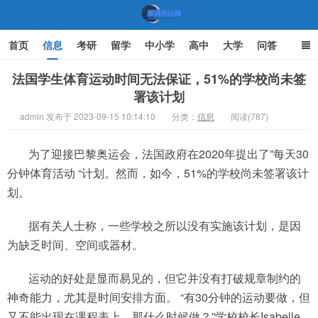
首页
信息
考研
留学
中小学
高中
大学
问答
文化
家庭教育
法国学生体育运动时间无法保证，51%的学校尚未签
署该计划
机遇教育网
admin 发布于 2023-09-15 10:14:10
分类：
信息
阅读(787)
为了迎接巴黎奥运会，法国政府在2020年提出了”每天30
分钟体育活动 “计划。然而，如今，51%的学校尚未签署该计
划。
据有关人士称，一些学校之所以没有实施该计划，是因
为缺乏时间、空间或器材。
运动的好处是显而易见的，但它并没有打破规章制约的
神奇能力，尤其是时间安排方面。 “有30分钟的运动要做，但
又不能出现在课程表上，那什么时候做？”学校校长Isabelle