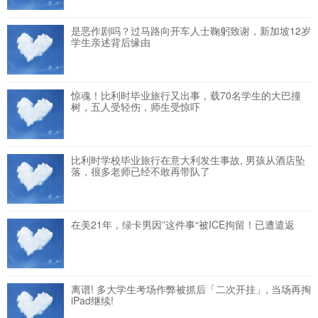
是恶作剧吗？过马路向开车人士鞠躬致谢，新加坡12岁
学生亲述背后缘由
惊魂！比利时毕业旅行又出事，载70名学生的大巴撞
树，五人受轻伤，师生受惊吓
比利时学校毕业旅行在意大利发生事故, 男孩从酒店坠
落，很多老师已经不敢再带队了
在美21年，绿卡男因”这件事“被ICE拘留！已遭遣返
离谱! 多大学生考场作弊被抓后「二次开挂」, 当场再掏
iPad继续!