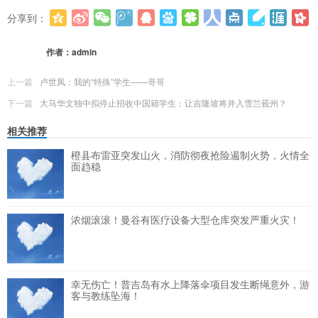
分享到：
更多
(
0
)
作者：
admin
上一篇
卢世凤：我的“特殊”学生——哥哥
下一篇
大马华文独中拟停止招收中国籍学生；让吉隆坡将并入雪兰莪州？
相关推荐
橙县布雷亚突发山火，消防彻夜抢险遏制火势，火情全
面趋稳
浓烟滚滚！曼谷有医疗设备大型仓库突发严重火灾！
幸无伤亡！普吉岛有水上降落伞项目发生断绳意外，游
客与教练坠海！