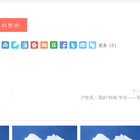
赞 (
0
)
更多
(
0
)
下
卢世凤：我的“特殊”学生——