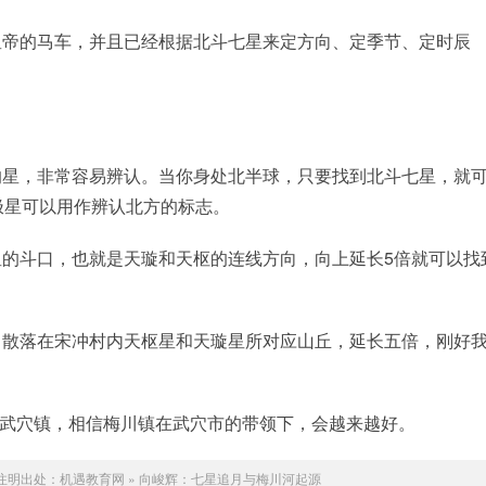
皇帝的马车，并且已经根据北斗七星来定方向、定季节、定时辰
的星，非常容易辨认。当你身处北半球，只要找到北斗七星，就
极星可以用作辨认北方的标志。
的斗口，也就是天璇和天枢的连线方向，向上延长5倍就可以找
，散落在宋冲村内天枢星和天璇星所对应山丘，延长五倍，刚好
迁至武穴镇，相信梅川镇在武穴市的带领下，会越来越好。
注明出处：
机遇教育网
»
向峻辉：七星追月与梅川河起源