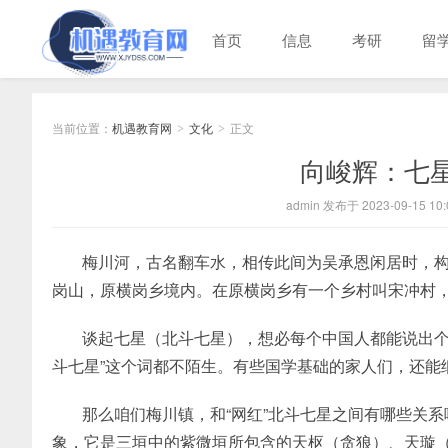
首页
信息
考研
留
当前位置：
机遇教育网
文化
正文
>
>
向峻辉：七
admin 发布于 2023-09-15 10:
梅川河，古名翻车水，相传此间为吴承恩闲居时，
岗山，原横岗乡境内。在原横岗乡有一个乡村叫宋冲村，
谈起七星（北斗七星），想必每个中国人都能说出个
斗七星”这个词都不陌生。有些国学基础的家人们，还能
那么咱们梅川镇，和“网红”北斗七星之间有哪些关系
象，它是三垣中的紫微垣所包含的天枢（贪狼）、天璇