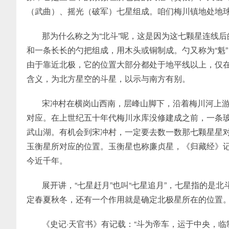
（武曲）、摇光（破军）七星组成。咱们梅川镇地处地
那为什么称之为“北斗”呢，这是因为这七颗星连线后
和一条长长的勺把组成，用木头或铜制成。勺又称为“魁”
由于靠近北极，它的位置大部分都处于地平线以上，仅
含义，为北方星空的斗星，以示与南方有别。
宋冲村在横岗山西南，层峰山脚下，沿着梅川河上
对应。在上世纪五十年代梅川水库没修建成之前，一条
武山湖。有机会到宋冲村，一定要去数一数那七颗星星
玉衡星所对应的位置。玉衡星也称廉贞星，《归藏经》
今近千年。
展开讲，“七星赶月”也叫“七星追月”，七星指的是
定春夏秋冬，还有一个作用就是确定北极星所在的位置
《史记·天官书》有记载：“斗为帝车，运于中央，