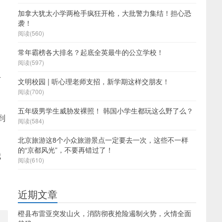
加拿大犹太小学两枪手疯狂开枪，大批警力集结！担心恐
袭！
阅读(560)
常年霸榜各大排名？起底全英最牛的公立学校！
阅读(597)
可
文明校园 | 听心理老师支招，新学期这样交朋友！
阅读(700)
五年级男学生威胁发裸照！ 韩国小学生都玩这么野了么？
到
阅读(584)
北京旅游这8个小众旅游景点一定要去一次，这些不一样
的“京都风光”，不要再错过了！
我
阅读(610)
近期文章
橙县布雷亚突发山火，消防彻夜抢险遏制火势，火情全面