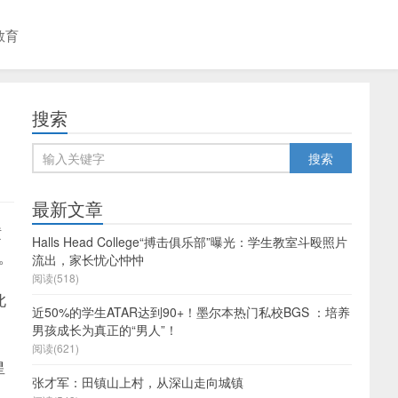
教育
搜索
最新文章
横
Halls Head College“搏击俱乐部”曝光：学生教室斗殴照片
。
流出，家长忧心忡忡
阅读(518)
北
近50%的学生ATAR达到90+！墨尔本热门私校BGS ：培养
男孩成长为真正的“男人”！
阅读(621)
星
张才军：田镇山上村，从深山走向城镇