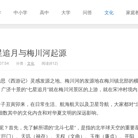
学
中小学
高中
大学
问答
文化
家庭
星追月与梅川河起源
07:54
分类：
文化
阅读(612)
构思《西游记》灵感发源之地。梅川河的发源地在梅川镇北部的
广济十景的“七星追月”就在梅川河景区的上游，就在宋冲村境内
子丑寅卯来，在日常生活、航海航天以及卫星导航，大家都对“
细数其中的文化内含和对华夏文明的深远影响。
呢？首先，先了解所谓的“北斗七星”，是指的北半球天空的重要
（巨门）、天玑（禄存）、天权（文曲）、玉衡（廉贞）、开阳