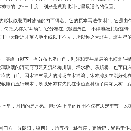
球神奇的北纬三十度，刚好是观测北斗七星最适合的位置。
的形状似殷周时盛酒的勺而得名。它的原本写法作“枓”，它是由
，勺把又称为“斗柄”。它分布在北极圈外围，不停地绕北极旋转
在下中天附近才落入地平线以下不见，所以称之为北斗。北斗星
游，层峰山脚下，有分布七座山丘，刚好和天生星辰的七颗北斗
玻璃玻璃的河流弯弯延延流经梅川镇、塔水桥、乐斯桥、也字口
对应的山丘。因宋冲村最大的湾场在宋冲湾，宋冲湾所在刚好处
记载廉贞五行属木，所以宋冲村先民在该位置种植了两颗大树，
北斗七星，月指的是月亮。但北斗七星的作用不仅有决定季节，以
。
临制四方，分阴阳，建四时，均五行，移节度，定诸记，皆系于斗