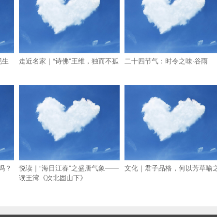
现生
走近名家｜“诗佛”王维，独而不孤
二十四节气：时令之味·谷雨
吗？
悦读｜“海日江春”之盛唐气象——
文化｜君子品格，何以芳草喻
读王湾《次北固山下》