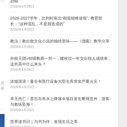
趋稳
2026年4月28日
2026-2027学年，比利时南北“彻底错峰放假”; 教育部
长：“这种混乱，不是我造成的”
2026年4月28日
教法｜教出散文化小说的独特意味——《溜索》教学分享
2026年4月28日
外校天团+特级教师一对一，建校仅一年交出惊人成绩单：
这所高中什么来头？
2026年4月28日
浓烟滚滚！曼谷有医疗设备大型仓库突发严重火灾！
一篇
2026年4月23日
哥哥
幸无伤亡！普吉岛有水上降落伞项目发生断绳意外，游客
与教练坠海！
2026年4月23日
世界读书日｜与书为伴，发现生活之美
2026年4月23日