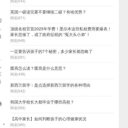
阅读(543)
英国一硕读完要不要继续二硕？有啥优势？
阅读(871)
勺
，
顶级名校官宣2025年学费！墨尔本这些私校费用要爆表！
家长悲催了，成了政府征税的 “冤大头小弟”！
的
阅读(646)
一定要告诉孩子的7个秘密，多少家长都忽略了
星
阅读(581)
入
匮焉怎么读？匮焉是什么意思？
在
阅读(436)
距
新西兰留学：盘点选择新西兰留学的各种理由
阅读(542)
韩国大学校长大都毕业于哪些高校？
确
阅读(589)
【高中家长】如何判断孩子的心理健康状况
。”
阅读(385)