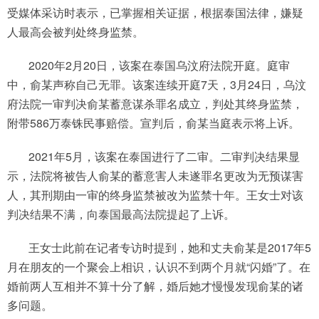
受媒体采访时表示，已掌握相关证据，根据泰国法律，嫌疑
人最高会被判处终身监禁。
2020年2月20日，该案在泰国乌汶府法院开庭。庭审
中，俞某声称自己无罪。该案连续开庭7天，3月24日，乌汶
府法院一审判决俞某蓄意谋杀罪名成立，判处其终身监禁，
附带586万泰铢民事赔偿。宣判后，俞某当庭表示将上诉。
2021年5月，该案在泰国进行了二审。二审判决结果显
示，法院将被告人俞某的蓄意害人未遂罪名更改为无预谋害
人，其刑期由一审的终身监禁被改为监禁十年。王女士对该
判决结果不满，向泰国最高法院提起了上诉。
王女士此前在记者专访时提到，她和丈夫俞某是2017年5
月在朋友的一个聚会上相识，认识不到两个月就“闪婚”了。在
婚前两人互相并不算十分了解，婚后她才慢慢发现俞某的诸
多问题。