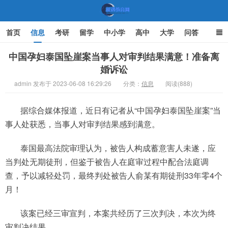
首页
信息
考研
留学
中小学
高中
大学
问答
文化
家庭教育
中国孕妇泰国坠崖案当事人对审判结果满意！准备离
婚诉讼
机遇教育网
admin 发布于 2023-06-08 16:29:26
分类：
信息
阅读(888)
据综合媒体报道，近日有记者从“中国孕妇泰国坠崖案”当
事人处获悉，当事人对审判结果感到满意。
泰国最高法院审理认为，被告人构成蓄意害人未遂，应
当判处无期徒刑，但鉴于被告人在庭审过程中配合法庭调
查，予以减轻处罚，最终判处被告人俞某有期徒刑33年零4个
月！
该案已经三审宣判，本案共经历了三次判决，本次为终
审判决结果。