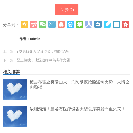
赞 (
0
)
分享到：
更多
(
0
)
作者：
admin
上一篇
9岁男孩介入父母吵架，捅伤父亲
下一篇
登上热搜，比亚迪押中高考作文题
相关推荐
橙县布雷亚突发山火，消防彻夜抢险遏制火势，火情全
面趋稳
浓烟滚滚！曼谷有医疗设备大型仓库突发严重火灾！