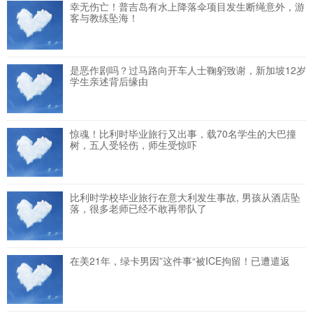
幸无伤亡！普吉岛有水上降落伞项目发生断绳意外，游
客与教练坠海！
是恶作剧吗？过马路向开车人士鞠躬致谢，新加坡12岁
学生亲述背后缘由
惊魂！比利时毕业旅行又出事，载70名学生的大巴撞
树，五人受轻伤，师生受惊吓
比利时学校毕业旅行在意大利发生事故, 男孩从酒店坠
落，很多老师已经不敢再带队了
在美21年，绿卡男因”这件事“被ICE拘留！已遭遣返