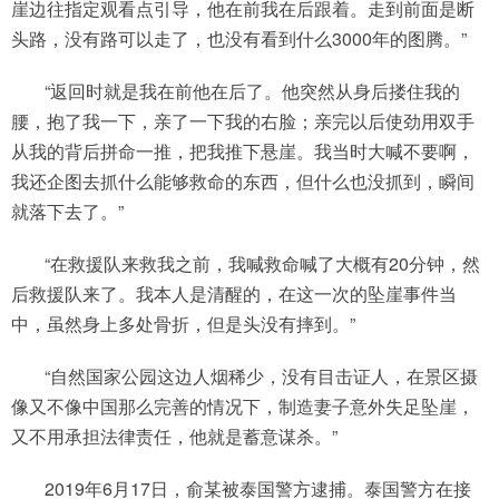
崖边往指定观看点引导，他在前我在后跟着。走到前面是断
头路，没有路可以走了，也没有看到什么3000年的图腾。”
“返回时就是我在前他在后了。他突然从身后搂住我的
腰，抱了我一下，亲了一下我的右脸；亲完以后使劲用双手
从我的背后拼命一推，把我推下悬崖。我当时大喊不要啊，
我还企图去抓什么能够救命的东西，但什么也没抓到，瞬间
就落下去了。”
“在救援队来救我之前，我喊救命喊了大概有20分钟，然
后救援队来了。我本人是清醒的，在这一次的坠崖事件当
中，虽然身上多处骨折，但是头没有摔到。”
“自然国家公园这边人烟稀少，没有目击证人，在景区摄
像又不像中国那么完善的情况下，制造妻子意外失足坠崖，
又不用承担法律责任，他就是蓄意谋杀。”
2019年6月17日，俞某被泰国警方逮捕。泰国警方在接