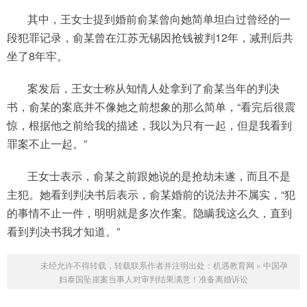
其中，王女士提到婚前俞某曾向她简单坦白过曾经的一
段犯罪记录，俞某曾在江苏无锡因抢钱被判12年，减刑后共
坐了8年牢。
案发后，王女士称从知情人处拿到了俞某当年的判决
书，俞某的案底并不像她之前想象的那么简单，“看完后很震
惊，根据他之前给我的描述，我以为只有一起，但是我看到
罪案不止一起。”
王女士表示，俞某之前跟她说的是抢劫未遂，而且不是
主犯。她看到判决书后表示，俞某婚前的说法并不属实，“犯
的事情不止一件，明明就是多次作案。隐瞒我这么久，直到
看到判决书我才知道。”
未经允许不得转载，转载联系作者并注明出处：
机遇教育网
»
中国孕
妇泰国坠崖案当事人对审判结果满意！准备离婚诉讼