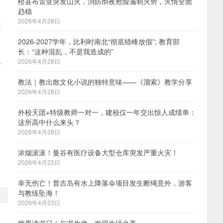
橙县布雷亚突发山火，消防彻夜抢险遏制火势，火情全面
趋稳
2026年4月28日
起
2026-2027学年，比利时南北“彻底错峰放假”; 教育部
长：“这种混乱，不是我造成的”
生
2026年4月28日
教法｜教出散文化小说的独特意味——《溜索》教学分享
2026年4月28日
外校天团+特级教师一对一，建校仅一年交出惊人成绩单：
这所高中什么来头？
2026年4月28日
浓烟滚滚！曼谷有医疗设备大型仓库突发严重火灾！
2026年4月23日
幸无伤亡！普吉岛有水上降落伞项目发生断绳意外，游客
与教练坠海！
2026年4月23日