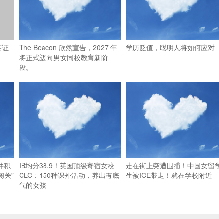
签证
The Beacon 欣然宣告，2027 年
学历贬值，聪明人将如何应对
将正式迈向男女同校教育新阶
段。
件积
IB均分38.9！英国顶级寄宿女校
走在街上突遭围捕！中国女留
闯关”
CLC：150种课外活动，养出有底
生被ICE带走！就在学校附近
气的女孩