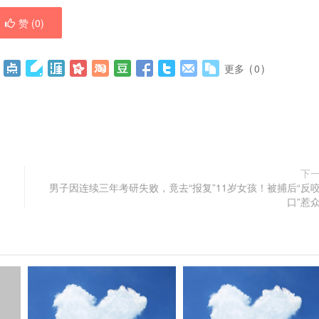
赞 (
0
)
更多
(
0
)
下
男子因连续三年考研失败，竟去“报复”11岁女孩！被捕后“反
口”惹