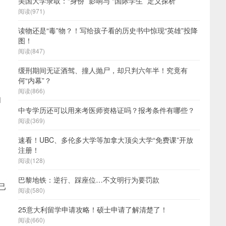
美国大学录取：“身份” 影响与 “国际学生” 定义探析
阅读(971)
读物还是“毒”物？！写给孩子看的历史书中惊现“英雄”投降
图！
阅读(847)
缓刑期间无证酒驾、撞人抛尸，却只判六年半！究竟有
何“内幕”？
阅读(866)
和
中专学历还可以用来考医师资格证吗？报考条件有哪些？
阅读(369)
速看！UBC、多伦多大学等加拿大顶尖大学“免费课”开放
注册！
阅读(128)
巴黎地铁：逆行、踩座位…不文明行为要罚款
己
阅读(580)
25意大利留学申请攻略！硕士申请了解清楚了！
阅读(660)