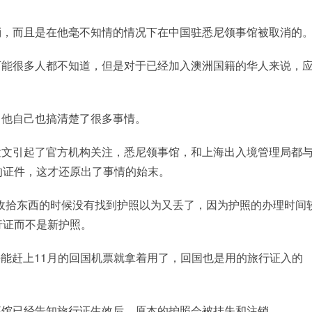
消，而且是在他毫不知情的情况下在中国驻悉尼领事馆被取消的
可能很多人都不知道，但是对于已经加入澳洲国籍的华人来说，
？他自己也搞清楚了很多事情。
发文引起了官方机构关注，悉尼领事馆，和上海出入境管理局都
的证件，这才还原出了事情的始末。
在收拾东西的时候没有找到护照以为又丢了，因为护照的办理时间
行证而不是新护照。
刚好能赶上11月的回国机票就拿着用了，回国也是用的旅行证入的
事馆已经告知旅行证生效后，原本的护照会被挂失和注销。