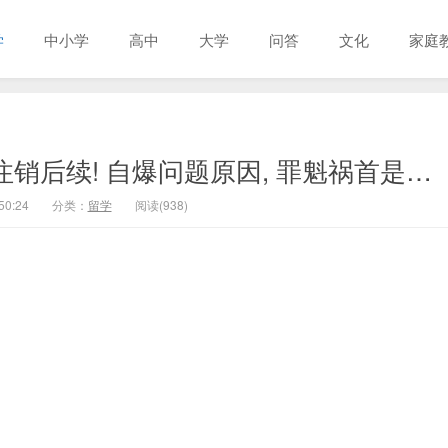
学
中小学
高中
大学
问答
文化
家庭
销后续! 自爆问题原因, 罪魁祸首是…
50:24
分类：
留学
阅读(938)