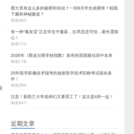
墨大竟有这么多的秘密和传说？一到9月学生就裸奔？校园
。
下藏有神秘隧道？
阅读(462)
应
有一种“毒友谊”正在学生中蔓延，比早恋还可怕，家长需留
心！
阅读(713)
2026年《斯皮尔斯学校指数》发布的英国最佳高中名单
阅读(178)
与
25年医学影像技术报考的放射医学技术职称考试报名条
件！
阅读(584)
较
注意！新西兰大学老师们又要罢工了！这次是4所一起！
阅读(847)
近期文章