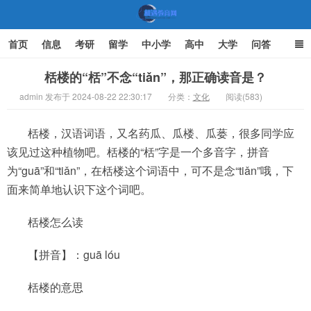
首页
信息
考研
留学
中小学
高中
大学
问答
文化
家庭教育
栝楼的“栝”不念“tiǎn”，那正确读音是？
admin 发布于 2024-08-22 22:30:17
分类：
文化
阅读(583)
机遇教育网
栝楼，汉语词语，又名药瓜、瓜楼、瓜蒌，很多同学应
该见过这种植物吧。栝楼的“栝”字是一个多音字，拼音
为“guā”和“tiǎn”，在栝楼这个词语中，可不是念“tiǎn”哦，下
面来简单地认识下这个词吧。
栝楼怎么读
【拼音】：guā lóu
栝楼的意思