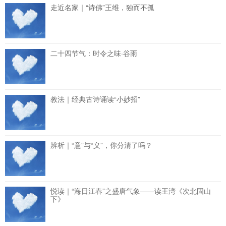
走近名家｜“诗佛”王维，独而不孤
二十四节气：时令之味·谷雨
教法｜经典古诗诵读“小妙招”
辨析｜“意”与“义”，你分清了吗？
悦读｜“海日江春”之盛唐气象——读王湾《次北固山
下》