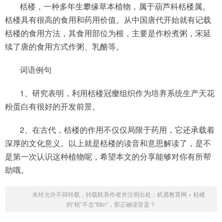
栝楼，一种多年生攀缘草本植物，属于葫芦科栝楼属。
栝楼具有很高的食用和药用价值。从中国唐代开始就有记载
栝楼的食用方法，其食用部位为根，主要是作粉煮粥，宋延
续了唐的食用方式作粥、乳酪等。
词语例句
1、研究表明，利用栝楼冠瘿组织作为培养系统生产天花
粉蛋白有很好的开发前景。
2、在古代，‌栝楼的作用不仅仅局限于药用，‌它还承载着
深厚的文化意义。以上就是栝楼的读音和意思解读了，是不
是第一次认识这种植物呢，希望本文的分享能够对你有所帮
助哦。
未经允许不得转载，转载联系作者并注明出处：
机遇教育网
»
栝楼
的“栝”不念“tiǎn”，那正确读音是？