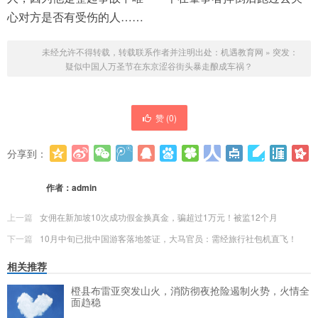
心对方是否有受伤的人……
未经允许不得转载，转载联系作者并注明出处：
机遇教育网
»
突发：
疑似中国人万圣节在东京涩谷街头暴走酿成车祸？
赞 (
0
)
分享到：
更多
(
0
)
作者：
admin
上一篇
女佣在新加坡10次成功假金换真金，骗超过1万元！被监12个月
下一篇
10月中旬已批中国游客落地签证，大马官员：需经旅行社包机直飞！
相关推荐
橙县布雷亚突发山火，消防彻夜抢险遏制火势，火情全
面趋稳