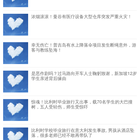
浓烟滚滚！曼谷有医疗设备大型仓库突发严重火灾！
幸无伤亡！普吉岛有水上降落伞项目发生断绳意外，游
客与教练坠海！
是恶作剧吗？过马路向开车人士鞠躬致谢，新加坡12岁
学生亲述背后缘由
惊魂！比利时毕业旅行又出事，载70名学生的大巴撞
树，五人受轻伤，师生受惊吓
比利时学校毕业旅行在意大利发生事故, 男孩从酒店坠
落，很多老师已经不敢再带队了