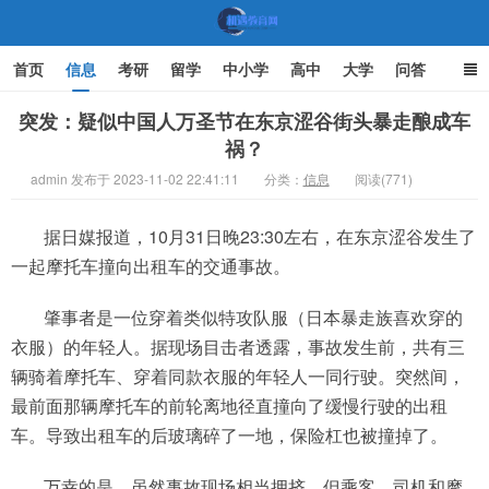
首页
信息
考研
留学
中小学
高中
大学
问答
文化
家庭教育
突发：疑似中国人万圣节在东京涩谷街头暴走酿成车
祸？
机遇教育网
admin 发布于 2023-11-02 22:41:11
分类：
信息
阅读(771)
据日媒报道，10月31日晚23:30左右，在东京涩谷发生了
一起摩托车撞向出租车的交通事故。
肇事者是一位穿着类似特攻队服（日本暴走族喜欢穿的
衣服）的年轻人。据现场目击者透露，事故发生前，共有三
辆骑着摩托车、穿着同款衣服的年轻人一同行驶。突然间，
最前面那辆摩托车的前轮离地径直撞向了缓慢行驶的出租
车。导致出租车的后玻璃碎了一地，保险杠也被撞掉了。
万幸的是，虽然事故现场相当拥挤，但乘客、司机和摩