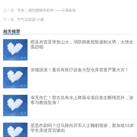
上一篇
节令｜调剂阴晴作好年——小满杂谈
下一篇
节气话农谚·小满
相关推荐
橙县布雷亚突发山火，消防彻夜抢险遏制火势，火情全
面趋稳
浓烟滚滚！曼谷有医疗设备大型仓库突发严重火灾！
幸无伤亡！普吉岛有水上降落伞项目发生断绳意外，游
客与教练坠海！
是恶作剧吗？过马路向开车人士鞠躬致谢，新加坡12岁
学生亲述背后缘由