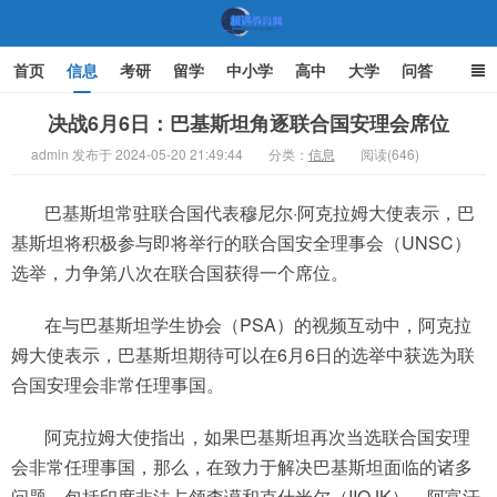
首页
信息
考研
留学
中小学
高中
大学
问答
文化
家庭教育
决战6月6日：巴基斯坦角逐联合国安理会席位
admin 发布于 2024-05-20 21:49:44
分类：
信息
阅读(646)
机遇教育网
巴基斯坦常驻联合国代表穆尼尔·阿克拉姆大使表示，巴
基斯坦将积极参与即将举行的联合国安全理事会（UNSC）
选举，力争第八次在联合国获得一个席位。
在与巴基斯坦学生协会（PSA）的视频互动中，阿克拉
姆大使表示，巴基斯坦期待可以在6月6日的选举中获选为联
合国安理会非常任理事国。
阿克拉姆大使指出，如果巴基斯坦再次当选联合国安理
会非常任理事国，那么，在致力于解决巴基斯坦面临的诸多
问题，包括印度非法占领查谟和克什米尔（IIOJK）、阿富汗