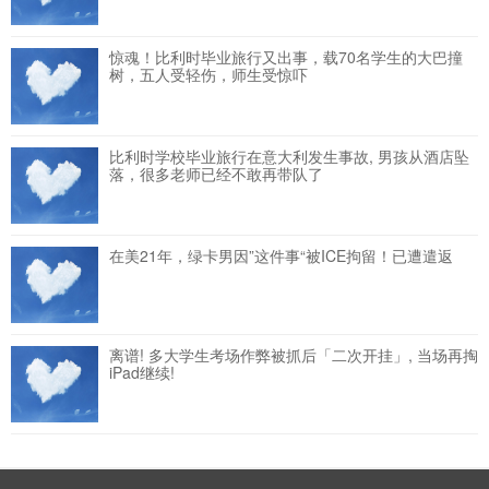
惊魂！比利时毕业旅行又出事，载70名学生的大巴撞
树，五人受轻伤，师生受惊吓
比利时学校毕业旅行在意大利发生事故, 男孩从酒店坠
落，很多老师已经不敢再带队了
在美21年，绿卡男因”这件事“被ICE拘留！已遭遣返
离谱! 多大学生考场作弊被抓后「二次开挂」, 当场再掏
iPad继续!