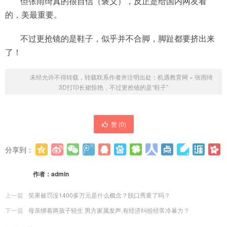
但张雨绮真的很自信（褒义），反正是给国内网友看
的，美最重要。
不过更抢镜的是鞋子，似乎并不合脚，脚趾都要挤出来
了！
未经允许不得转载，转载联系作者并注明出处：
机遇教育网
»
张雨绮
3D打印长裙惊艳，不过更抢镜的是“鞋子”
赞 (
0
)
分享到：
更多
(
0
)
作者：
admin
上一篇
笑果被罚没1400多万元是什么概念？脱口秀黄了吗？
下一篇
母亲绑着两孩子轻生 男方家属发声,有经济纠纷经常冷暴力？