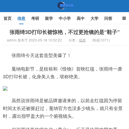
首页
信息
考研
留学
中小学
高中
大学
问答
文化
家庭教育
张雨绮3D打印长裙惊艳，不过更抢镜的是“鞋子”
admin 发布于 2023-05-18 10:32:22
分类：
信息
阅读(1071)
机遇教育网
张雨绮今天这套造型美爆了！
戛纳电影节，是枝裕和《怪物》首映红毯，张雨绮一袭
3D打印长裙，化身美人鱼，堪称绝美。
虽然说张雨绮是被品牌邀请来的，以前走红毯因为停留
时间太长还被驱赶过，戛纳官方也没多少镜头，就只有全景
时，露出指甲盖大的一个俯视镜头。