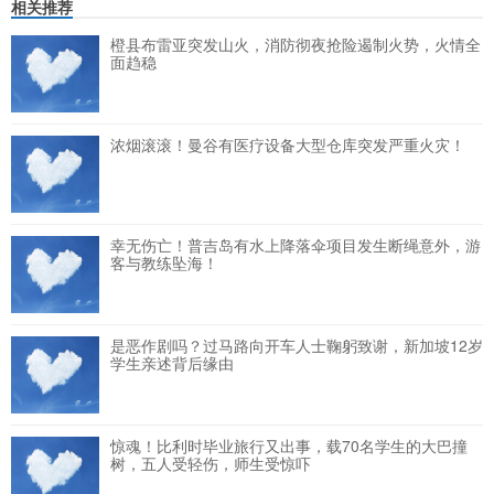
相关推荐
橙县布雷亚突发山火，消防彻夜抢险遏制火势，火情全
面趋稳
浓烟滚滚！曼谷有医疗设备大型仓库突发严重火灾！
幸无伤亡！普吉岛有水上降落伞项目发生断绳意外，游
客与教练坠海！
是恶作剧吗？过马路向开车人士鞠躬致谢，新加坡12岁
学生亲述背后缘由
惊魂！比利时毕业旅行又出事，载70名学生的大巴撞
树，五人受轻伤，师生受惊吓