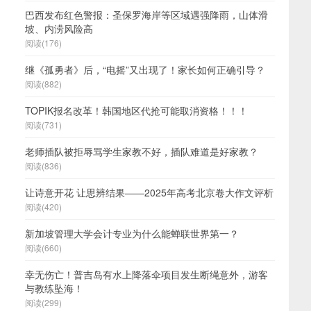
巴西发布红色警报：圣保罗海岸等区域遇强降雨，山体滑
坡、内涝风险高
阅读(176)
继《孤勇者》后，“电摇”又出现了！家长如何正确引导？
阅读(882)
TOPIK报名改革！韩国地区代抢可能取消资格！！！
阅读(731)
老师插队被拒辱骂学生家教不好，插队难道是好家教？
阅读(836)
让诗意开花 让思辨结果——2025年高考北京卷大作文评析
阅读(420)
新加坡管理大学会计专业为什么能蝉联世界第一？
阅读(660)
幸无伤亡！普吉岛有水上降落伞项目发生断绳意外，游客
与教练坠海！
阅读(299)