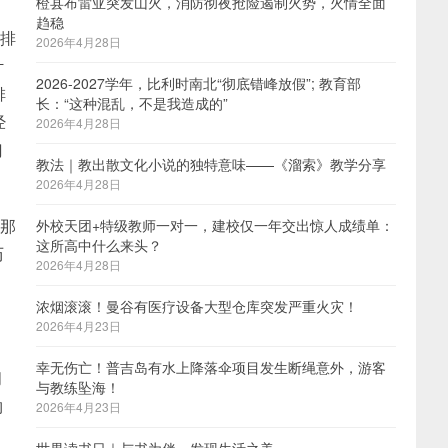
橙县布雷亚突发山火，消防彻夜抢险遏制火势，火情全面
趋稳
学排
2026年4月28日
计
2026-2027学年，比利时南北“彻底错峰放假”; 教育部
排
长：“这种混乱，不是我造成的”
经
2026年4月28日
门
教法｜教出散文化小说的独特意味——《溜索》教学分享
2026年4月28日
在那
外校天团+特级教师一对一，建校仅一年交出惊人成绩单：
这所高中什么来头？
历
2026年4月28日
浓烟滚滚！曼谷有医疗设备大型仓库突发严重火灾！
2026年4月23日
幸无伤亡！普吉岛有水上降落伞项目发生断绳意外，游客
问
与教练坠海！
物
2026年4月23日