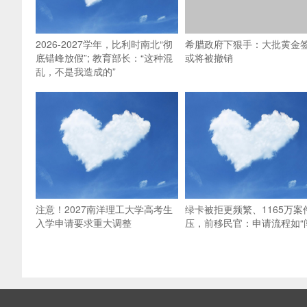
2026-2027学年，比利时南北“彻
希腊政府下狠手：大批黄金
底错峰放假”; 教育部长：“这种混
或将被撤销
乱，不是我造成的”
注意！2027南洋理工大学高考生
绿卡被拒更频繁、1165万案
入学申请要求重大调整
压，前移民官：申请流程如“