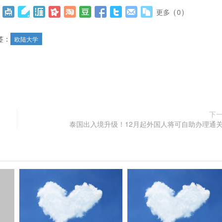
更多
(
0
)
签：
欧陆大学
下
泰国出入境升级！12月起外国人将可自助办理通