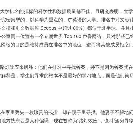
dd认为大学排名的指标的科学性和数据质量都不佳。且研究表明，大
研究密集型的、以科学为重点的、讲英语的大学。排名中对文献
和引文数据库 Scopus 中超过 80%）都位于北半球。并且
同一位置有一个专属世界 Top 100 声誉网络，只对那些已
开放。该网络的目的是维持成员在排名中的地位，进而将其他成员拒之
许可以用路灯效应来解释：他们在排名中寻找答案，并不是因为答案就
种解释是，学生们寻求的根本不是最好的学习地点，而是他们简
他在家里丢失一枚珍贵的戒指，却在院子里寻找。他妻子不解地
地方找东西是某种偏误，现在被称为“路灯效应”，也叫“酒鬼寻