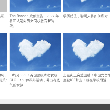
签证
The Beacon 欣然宣告，2027 年
学历贬值，聪明人将如何应对
将正式迈向男女同校教育新阶
段。
件积
IB均分38.9！英国顶级寄宿女校
走在街上突遭围捕！中国女留
闯关”
CLC：150种课外活动，养出有底
生被ICE带走！就在学校附近
气的女孩