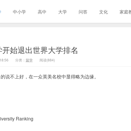
学
中小学
高中
大学
问答
文化
家庭
学开始退出世界大学排名
18:56
分类：
留学
阅读(884)
中的说不上好，在一众英美名校中显得略为边缘。
ersity Ranking