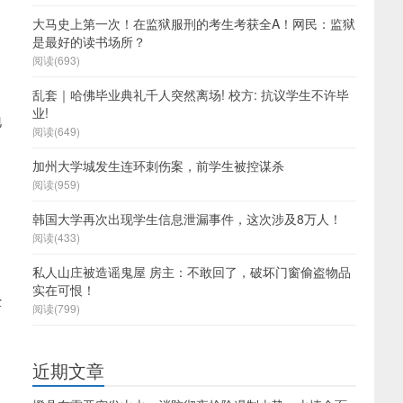
大马史上第一次！在监狱服刑的考生考获全A！网民：监狱
是最好的读书场所？
阅读(693)
乱套｜哈佛毕业典礼千人突然离场! 校方: 抗议学生不许毕
业!
地
阅读(649)
加州大学城发生连环刺伤案，前学生被控谋杀
阅读(959)
韩国大学再次出现学生信息泄漏事件，这次涉及8万人！
，
阅读(433)
私人山庄被造谣鬼屋 房主：不敢回了，破坏门窗偷盗物品
实在可恨！
经
阅读(799)
近期文章