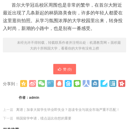
首尔大学冠岳校区周围也是非常的繁华，在首尔大附近
最近出现了几条新起的林荫路美食街，许多的年轻人都爱在
这里逛街拍照。从学习氛围浓厚的大学校园里出来，转身投
入时尚，新潮的小路中，也是别有一番感受。
未经允许不得转载，转载联系作者并注明出处：
机遇教育网
»
面积最
大的十所韩国大学，看看你的大学有没有上榜
赞 (
0
)
分享到：
更多
(
0
)
作者：
admin
上一篇
离谱｜加拿大留学生毕业即失业？选读专业与就业市场严重不匹配！
下一篇
韩国留学申请，绩点远比你想的重要