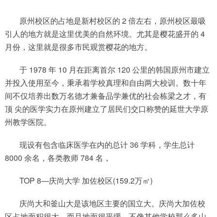
原州校区的占地是新村校区的 2 倍左右，原州校区最吸
引人的地方就是这里优美的自然环境。尤其是樱花盛开的 4
月份，这里就是很多市民观赏樱花的地方。
于 1978 年 10 月在距离首尔 120 公里的韩国原州市建立
并投入使用至今，秉承着学校真理和自由两大校训。数十年
间不仅培养出数万名德才兼备品学兼优的社会栋梁之才，有
顶 尖的医学实力在原州建立了居民们交口称赞的延世大学原
州教学医院。
现设有包含临床医学在内的总计 36 学科，学生总计
8000 余名，各类教师 784 名，
TOP 8—庆尚大学 加佐校区(159.2万㎡)
庆尚大和釜山大是该地区主要的国立大。庆尚大加佐校
区占地面积很大，而且地面很平缓，不像其他学校那么多山