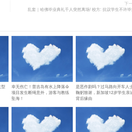
下
乱套｜哈佛毕业典礼千人突然离场! 校方: 抗议学生不许毕
大型
幸无伤亡！普吉岛有水上降落伞
是恶作剧吗？过马路向开车人
项目发生断绳意外，游客与教练
鞠躬致谢，新加坡12岁学生亲
坠海！
背后缘由