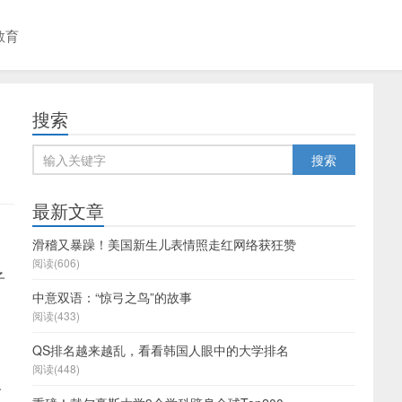
教育
搜索
最新文章
滑稽又暴躁！美国新生儿表情照走红网络获狂赞
阅读(606)
子
中意双语：“惊弓之鸟”的故事
阅读(433)
QS排名越来越乱，看看韩国人眼中的大学排名
阅读(448)
子