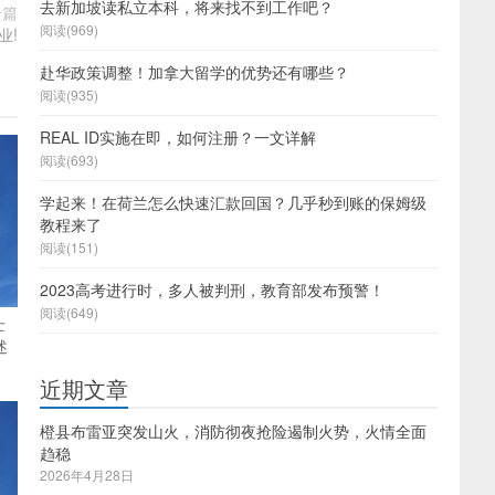
去新加坡读私立本科，将来找不到工作吧？
一篇
阅读(969)
业!
赴华政策调整！加拿大留学的优势还有哪些？
阅读(935)
REAL ID实施在即，如何注册？一文详解
阅读(693)
学起来！在荷兰怎么快速汇款回国？几乎秒到账的保姆级
教程来了
阅读(151)
2023高考进行时，多人被判刑，教育部发布预警！
阅读(649)
士
述
近期文章
橙县布雷亚突发山火，消防彻夜抢险遏制火势，火情全面
趋稳
2026年4月28日