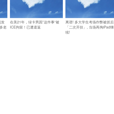
利发
在美21年，绿卡男因”这件事“被
离谱! 多大学生考场作弊被抓后
多老
ICE拘留！已遭遣返
「二次开挂」, 当场再掏iPad继
续!