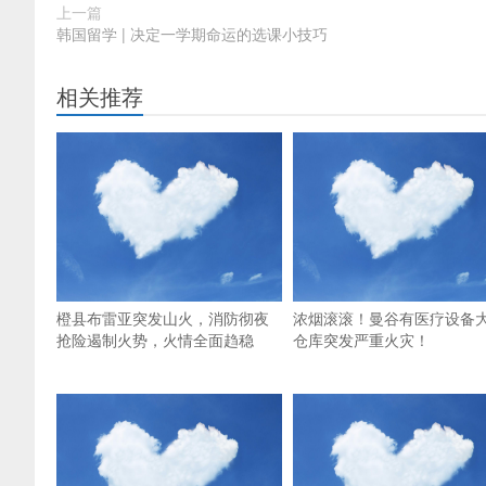
上一篇
韩国留学 | 决定一学期命运的选课小技巧
相关推荐
橙县布雷亚突发山火，消防彻夜
浓烟滚滚！曼谷有医疗设备
抢险遏制火势，火情全面趋稳
仓库突发严重火灾！