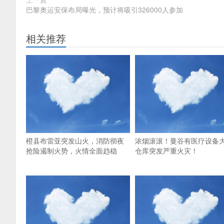
巴黎奥运安保布局曝光，预计将吸引326000人参加
相关推荐
橙县布雷亚突发山火，消防彻夜
浓烟滚滚！曼谷有医疗设备
抢险遏制火势，火情全面趋稳
仓库突发严重火灾！