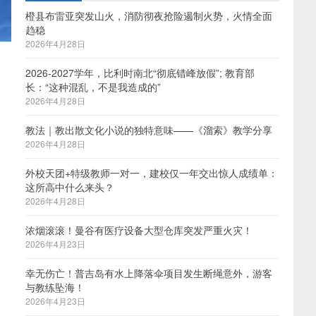
橙县布雷亚突发山火，消防彻夜抢险遏制火势，火情全面
趋稳
2026年4月28日
2026-2027学年，比利时南北“彻底错峰放假”; 教育部
长：“这种混乱，不是我造成的”
2026年4月28日
教法｜教出散文化小说的独特意味——《溜索》教学分享
2026年4月28日
外校天团+特级教师一对一，建校仅一年交出惊人成绩单：
这所高中什么来头？
2026年4月28日
浓烟滚滚！曼谷有医疗设备大型仓库突发严重火灾！
2026年4月23日
幸无伤亡！普吉岛有水上降落伞项目发生断绳意外，游客
与教练坠海！
2026年4月23日