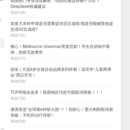
韩国热门专业深度解析：你的性格适合哪个方向？
DeepSeek权威建议
阅读(439)
察
加拿大本科申请是否需要提供语言成绩/我是否能被豁免提
交语03言成绩?
阅读(730)
痛心！Melbourne Grammar突发悲剧！学生在训练中晕
倒，抢救无效离世
阅读(373)
惊呆 | 大温9岁女孩自创品牌卖到炸裂！温哥华“儿童商博
会”周日开市！
阅读(638)
TOPIK报名改革！韩国地区代抢可能取消资格！！！
阅读(729)
澳洲竟是“全球第6抑郁大国”？！别担心！墨大刚刚取得新
突破：不吃药治疗抑郁！
阅读(528)
一篇