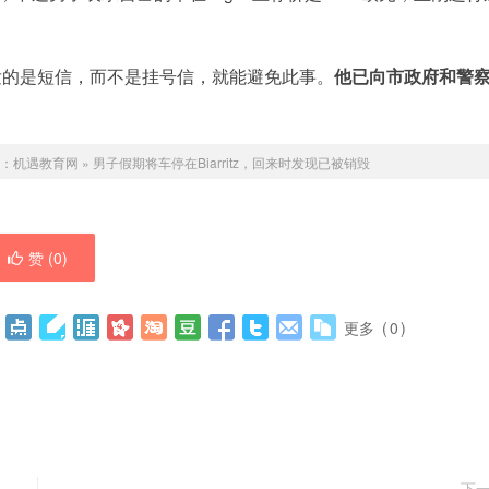
发的是短信，而不是挂号信，就能避免此事。
他已向市政府和警
：
机遇教育网
»
男子假期将车停在Biarritz，回来时发现已被销毁
赞 (
0
)
更多
(
0
)
下