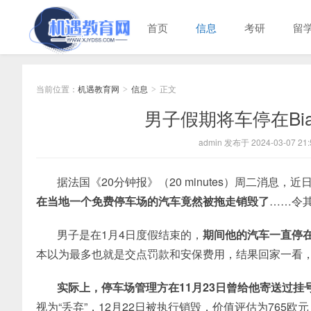
首页
信息
考研
留
当前位置：
机遇教育网
信息
正文
>
>
男子假期将车停在Bia
admin 发布于 2024-03-07 21:
据法国《20分钟报》（20 minutes）周二消息，近
在当地一个免费停车场的汽车竟然被拖走销毁了
……令
男子是在1月4日度假结束的，
期间他的汽车一直停
本以为最多也就是交点罚款和安保费用，结果回家一看
实际上，停车场管理方在11月23日曾给他寄送过
视为“丢弃”，12月22日被执行销毁，价值评估为765欧