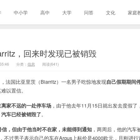
学
中小学
高中
大学
问答
文化
家庭
rritz，回来时发现已被销毁
55:46
分类：
信息
阅读(641)
日，法国比亚里茨（Biarritz）一名男子吃惊地发现
自己假期期间
其难以置信。
在离家不远的一处停车场
，由于他去年11月15日就出发去度假了
，
汽车已经被销毁了
。
挂号信，但由于他当时不在家，未能得到通知
，两周后，他的汽车
元，不过男子表示自己的车在Argus上标价是4000欧元，且刚进行