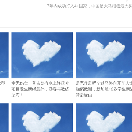
7年内成功打入41国家，中国是大马榴梿最大
大型
幸无伤亡！普吉岛有水上降落伞
是恶作剧吗？过马路向开车人
项目发生断绳意外，游客与教练
鞠躬致谢，新加坡12岁学生亲
坠海！
背后缘由