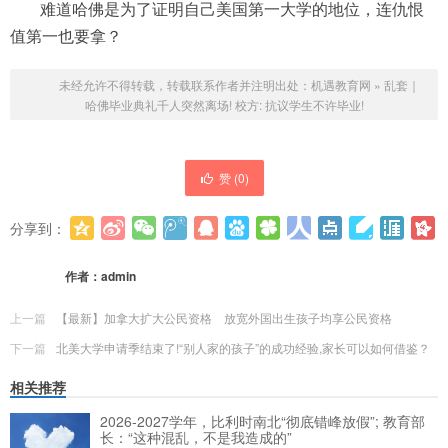
难道哈佛是为了证明自己美国第一大学的地位，连仇恨
值第一也要拿？
未经允许不得转载，转载联系作者并注明出处：
机遇教育网
»
乱套｜
哈佛毕业典礼千人突然离场! 校方: 抗议学生不许毕业!
赞 (
0
)
分享到：
更多
(
0
)
作者：
admin
上一篇
【最新】加拿大扩大公民资格 放宽外国出生孩子均享公民资格
下一篇
北美大学申请季结束了!“别人家的孩子”的成功经验,家长可以如何借鉴？
相关推荐
2026-2027学年，比利时南北“彻底错峰放假”; 教育部
长：“这种混乱，不是我造成的”