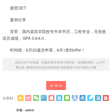
接受OET
案例分享
背景：国内某双非院校专升本学历，工程专业，无有效
语言成绩，GPA 3.6/4.0，
时间线：6月20递交申请，8月1拿到offer！
未经允许不得转载，转载联系作者并注明出处：
机遇教育网
»
人才严
重短缺, 澳洲开绿灯优先加速审批! 阿徳莱徳大学护理硕士详解
赞 (
0
)
分享到：
更多
(
0
)
作者：
admin