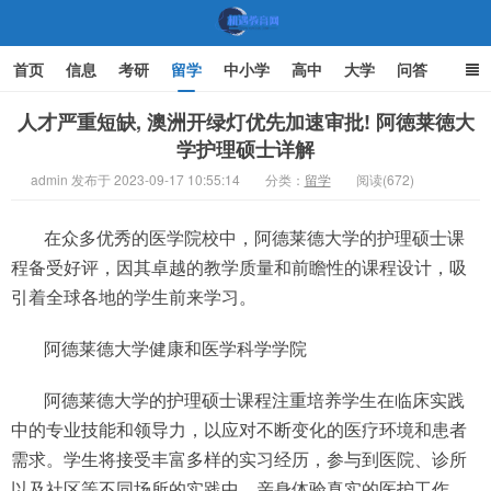
首页
信息
考研
留学
中小学
高中
大学
问答
文化
家庭教育
人才严重短缺, 澳洲开绿灯优先加速审批! 阿徳莱徳大
学护理硕士详解
机遇教育网
admin 发布于 2023-09-17 10:55:14
分类：
留学
阅读(672)
在众多优秀的医学院校中，阿德莱德大学的护理硕士课
程备受好评，因其卓越的教学质量和前瞻性的课程设计，吸
引着全球各地的学生前来学习。
阿德莱德大学健康和医学科学学院
阿德莱德大学的护理硕士课程注重培养学生在临床实践
中的专业技能和领导力，以应对不断变化的医疗环境和患者
需求。学生将接受丰富多样的实习经历，参与到医院、诊所
以及社区等不同场所的实践中，亲身体验真实的医护工作，