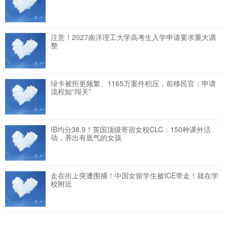
注意！2027南洋理工大学高考生入学申请要求重大调
整
绿卡被拒更频繁、1165万案件积压，前移民官：申请
流程如“闯关”
IB均分38.9！英国顶级寄宿女校CLC：150种课外活
动，养出有底气的女孩
走在街上突遭围捕！中国女留学生被ICE带走！就在学
校附近