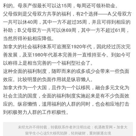
利的。母亲产假最长可以达15周，每周还可领补助金。
父母假则是父母双方共享的福利，有2个选择——A.父母双方
一共可以休40周，其中一方不超过35周，并且可得到相应的
补助；B.父母双方一共可以休69周，其中一方不超过61周，
当然所得补贴相应降低。
加拿大的社会福利体系可追溯至1920年代，因此经过历次完
善发展，及至1980年代基本完善并一直维持至今。到如今可
以称得上是相当完善的一个福利型社会了。
这种全面的福利制度，随即而来的或多或少会带来一些负面
效应。比较明显的负面作用就是纵容懒人。
加拿大作为一个大国，且作为一个以移民，融合多元文化为
社会主流的国度，全面的福利制度实施起来是有不少负面效
应的。纵容懒惰，滥用福利的人群的同时，也会相应地打击
到积极努力人群的工作积极性。
未经允许不得转载，转载联系作者并注明出处：
机遇教育网
»
加拿大
留学生小心这5大移民陷阱，轻则破财，重则驱逐出境