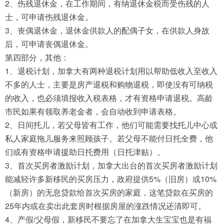
2、伤残退休金，在工作期间，有纳退休金税而受伤残的人
士，可申请伤残退休金。
3、丧偶退休金，退休金供款人的配偶子女，在供款人身故
后，可申请丧偶退休金。
第四部分，其他：
1、退税计划，加拿大有两种退税计划用以帮助低收入至收入
不多的人士，主要是房产退税和购物退税，即使没有可纳税
的收入，也必须填报收入税表格，才有资格申请退税。高龄
市民如果有领取养老金者，会自动收到申请表格。
2、日间托儿，若父母皆有工作，他们可能需要找托儿中心或
私人家庭拖儿服务来照顾孩子。若父母不能付日托全费，他
们或有资格申请援助日托费用（日托津贴）。
3、首次买房者激励计划，加拿大出台的首次买房者激励计划
能减轻许多新移民的买房压力，政府提供5%（旧房）或10%
（新房）的无息贷款给首次买房的家庭，这笔贷款在买房的
25年内或在卖出此套房时根据房屋的涨跌情况还清即可。
4、产假/父母假，新移民不要忘了在加拿大生宝宝也是有福