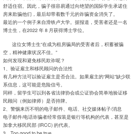
舒适住宿。因此，骗子很容易通过向绝望的国际学生承诺住
房来欺骗他们，最后却带着数千元的诈骗资金消失了。
最近的一个例子来自滑铁卢大学。据报道，受害者还是一名
博士生，在2022 年 8 月获得博士学位。
这位女博士生“在成为租房骗局的受害者后，积蓄被骗
空，精神健康状况不佳。”
如何发现和避免移民欺诈呢？
1、验证雇主和移民顾问的合法性
有几种方法可以验证雇主是否合法。如果雇主的“网站”缺少联
系信息，这可能是危险信号。
同样，留学生可以到各省法律协会或公证协会简单地验证移
民顾问（例如律师）是否持牌。
2、警惕来历不明的电子邮件、电话、社交媒体帖子/消息
电子邮件/电话诈骗者经常假装是银行等机构的代表，甚至是
加拿大移民民部 (IRCC) 的代表。
3、Too good to be true