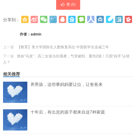
赞 (
0
)
分享到：
更多
(
0
)
作者：
admin
上一篇
【教育】美大学国际生人数恢复高位 中国留学生连减三年
下一篇
致命“乌龙”：高二女孩当街遇袭，气管被割、重伤2级！只因“凶手”认错
人？
相关推荐
养男孩，这些事妈妈要让位，让爸爸来
十年后，有出息的孩子都来自这7种家庭