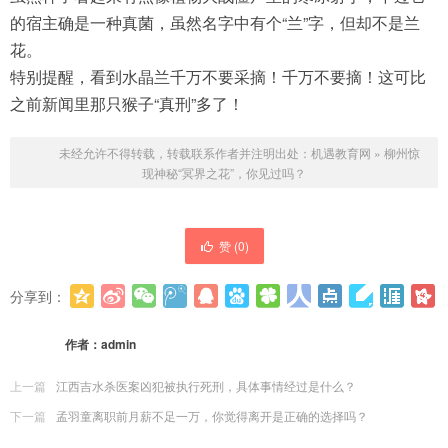
的宿主确是一种真菌，虽然名字中有个“兰”字，但却不是兰
花。
特别提醒，看到水晶兰千万不要采摘！千万不要摘！这可比
之前新闻里那只猴子“真刑”多了！
未经允许不得转载，转载联系作者并注明出处：
机遇教育网
»
柳州惊
现神秘“冥界之花”，你见过吗？
赞 (
0
)
分享到：
更多
(
0
)
作者：
admin
上一篇
江西吉水杀医案凶犯被执行死刑，具体事情经过是什么？
下一篇
孟羽童离职前月薪不足一万，你觉得离开是正确的选择吗？