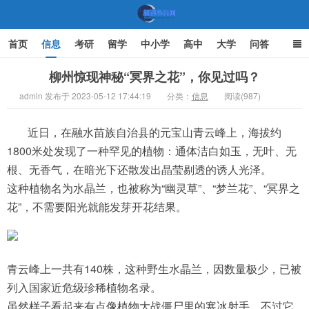
首页
信息
考研
留学
中小学
高中
大学
问答
文化
家庭教育
柳州惊现神秘“冥界之花”，你见过吗？
admin 发布于 2023-05-12 17:44:19
分类：
信息
阅读(987)
机遇教育网
近日，在融水苗族自治县的元宝山青云峰上，海拔约
1800米处发现了一种罕见的植物：通体洁白如玉，无叶、无
根、无香气，在暗光下还散发出晶莹剔透的诱人光泽。
这种植物名为水晶兰，也被称为“幽灵草”、“梦兰花”、“冥界之
花”，不需要阳光就能发芽开花结果。
青云峰上一共有140株，这种野生水晶兰，因数量极少，已被
列入国家近危级珍稀植物名录。
虽然样子看起来有点像植物大战僵尸里的寒冰射手，不过它