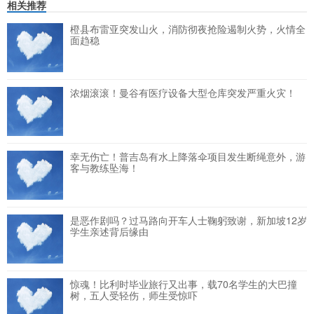
相关推荐
橙县布雷亚突发山火，消防彻夜抢险遏制火势，火情全
面趋稳
浓烟滚滚！曼谷有医疗设备大型仓库突发严重火灾！
幸无伤亡！普吉岛有水上降落伞项目发生断绳意外，游
客与教练坠海！
是恶作剧吗？过马路向开车人士鞠躬致谢，新加坡12岁
学生亲述背后缘由
惊魂！比利时毕业旅行又出事，载70名学生的大巴撞
树，五人受轻伤，师生受惊吓