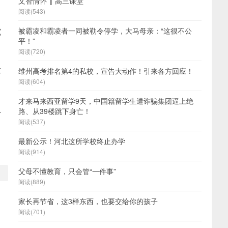
文智情怀 ‖ 高三课堂
阅读(543)
究
被霸凌和霸凌者一同被勒令停学，大马母亲：“这很不公
平！”
阅读(720)
求
维州高考排名第4的私校，宣告大动作！引来各方回应！
阅读(604)
才来马来西亚留学9天，中国籍留学生遭诈骗集团逼上绝
认
路、从39楼跳下身亡！
阅读(537)
最新公示！河北这所学校终止办学
阅读(914)
父母不懂教育，只会管“一件事”
阅读(889)
家长再节省，这3样东西，也要交给你的孩子
阅读(701)