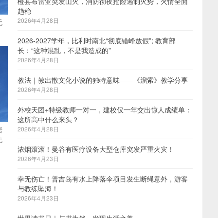
橙县布雷亚突发山火，消防彻夜抢险遏制火势，火情全面
趋稳
2026年4月28日
无
2026-2027学年，比利时南北“彻底错峰放假”; 教育部
长：“这种混乱，不是我造成的”
2026年4月28日
教法｜教出散文化小说的独特意味——《溜索》教学分享
2026年4月28日
外校天团+特级教师一对一，建校仅一年交出惊人成绩单：
这所高中什么来头？
居
2026年4月28日
无
浓烟滚滚！曼谷有医疗设备大型仓库突发严重火灾！
2026年4月23日
幸无伤亡！普吉岛有水上降落伞项目发生断绳意外，游客
与教练坠海！
2026年4月23日