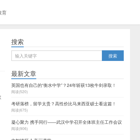
教育
搜索
最新文章
英国也有自己的“衡水中学”？24年斩获13枚牛剑录取！
阅读(520)
歉
考研落榜，留学太贵？高性价比马来西亚硕士看这篇！
。
阅读(675)
凝心聚力 携手同行——武汉中学召开全体班主任工作会议
阅读(906)