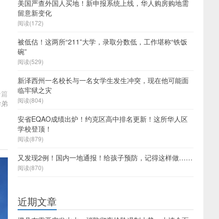
美国严查外国人买地！新申报系统上线，华人购房购地需
留意新变化
阅读(172)
被低估！这两所“211”大学，录取分数低，工作堪称“铁饭
碗”
阅读(529)
新泽西州一名校长与一名女学生发生冲突，现在他可能面
临牢狱之灾
一篇
阅读(804)
学弟
安省EQAO成绩出炉！约克区高中排名更新！这所华人区
学校登顶！
阅读(879)
又发现2例！国内一地通报！给孩子预防，记得这样做……
阅读(870)
近期文章