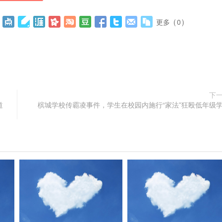
更多
(
0
)
下
道
槟城学校传霸凌事件，学生在校园内施行“家法”狂殴低年级