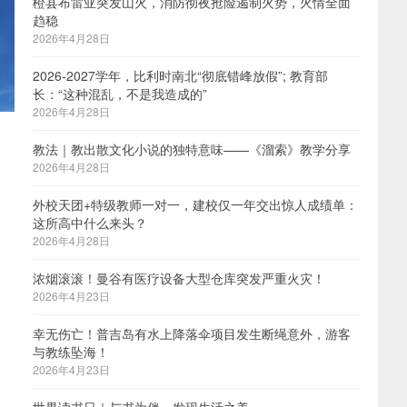
橙县布雷亚突发山火，消防彻夜抢险遏制火势，火情全面
趋稳
2026年4月28日
2026-2027学年，比利时南北“彻底错峰放假”; 教育部
长：“这种混乱，不是我造成的”
2026年4月28日
教法｜教出散文化小说的独特意味——《溜索》教学分享
2026年4月28日
外校天团+特级教师一对一，建校仅一年交出惊人成绩单：
这所高中什么来头？
2026年4月28日
浓烟滚滚！曼谷有医疗设备大型仓库突发严重火灾！
2026年4月23日
幸无伤亡！普吉岛有水上降落伞项目发生断绳意外，游客
与教练坠海！
2026年4月23日