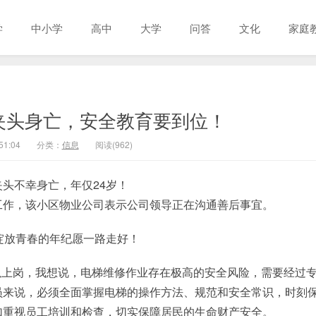
学
中小学
高中
大学
问答
文化
家庭
夹头身亡，安全教育要到位！
51:04
分类：
信息
阅读(962)
头不幸身亡，年仅24岁！
工作，该小区物业公司表示公司领导正在沟通善后事宜。
绽放青春的年纪愿一路走好！
以上岗，我想说，电梯维修作业存在极高的安全风险，需要经过
员来说，必须全面掌握电梯的操作方法、规范和安全常识，时刻
加重视员工培训和检查，切实保障居民的生命财产安全。