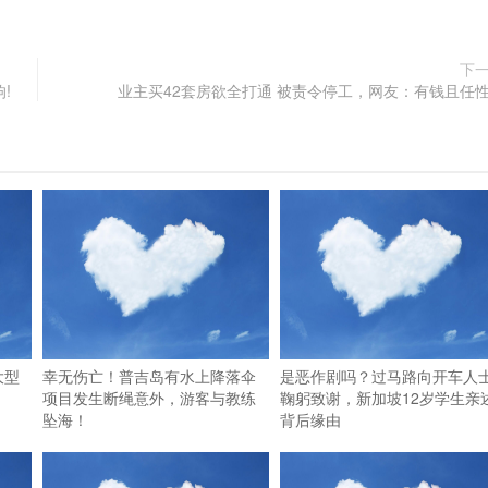
下
!
业主买42套房欲全打通 被责令停工，网友：有钱且任
大型
幸无伤亡！普吉岛有水上降落伞
是恶作剧吗？过马路向开车人
项目发生断绳意外，游客与教练
鞠躬致谢，新加坡12岁学生亲
坠海！
背后缘由