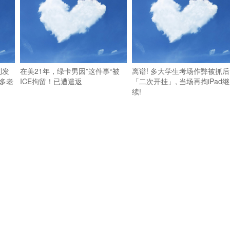
利发
在美21年，绿卡男因”这件事“被
离谱! 多大学生考场作弊被抓后
多老
ICE拘留！已遭遣返
「二次开挂」, 当场再掏iPad继
续!