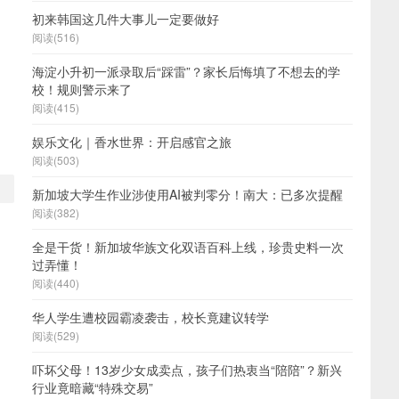
初来韩国这几件大事儿一定要做好
阅读(516)
海淀小升初一派录取后“踩雷”？家长后悔填了不想去的学
校！规则警示来了
阅读(415)
娱乐文化｜香水世界：开启感官之旅
阅读(503)
新加坡大学生作业涉使用AI被判零分！南大：已多次提醒
阅读(382)
全是干货！新加坡华族文化双语百科上线，珍贵史料一次
过弄懂！
阅读(440)
华人学生遭校园霸凌袭击，校长竟建议转学
阅读(529)
吓坏父母！13岁少女成卖点，孩子们热衷当“陪陪”？新兴
行业竟暗藏“特殊交易”