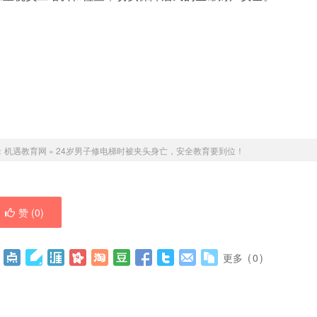
：
机遇教育网
»
24岁男子修电梯时被夹头身亡，安全教育要到位！
赞 (
0
)
更多
(
0
)