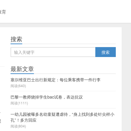
教育
搜索
最新文章
塞尔维亚巴士出行新规定：每位乘客携带一件行李
阅读(640)
巴黎一教师烧掉学生bac试卷，表达抗议
阅读(1111)
专
一幼儿园被曝多名幼童疑遭虐待，“身上找到多处针尖样小
孔”！多方回应
保
阅读(804)