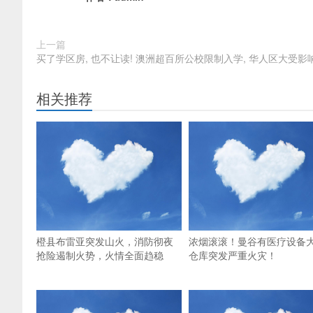
上一篇
买了学区房, 也不让读! 澳洲超百所公校限制入学, 华人区大受影响
相关推荐
橙县布雷亚突发山火，消防彻夜
浓烟滚滚！曼谷有医疗设备
抢险遏制火势，火情全面趋稳
仓库突发严重火灾！