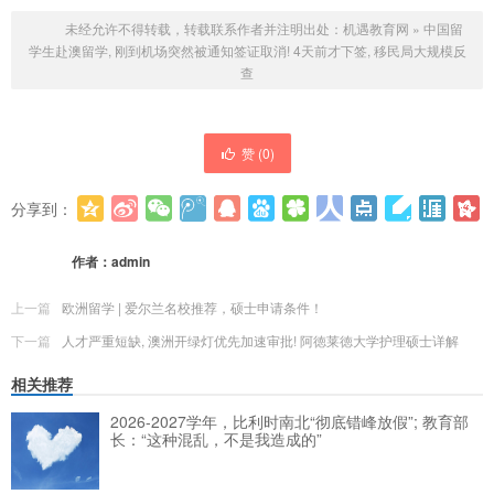
未经允许不得转载，转载联系作者并注明出处：
机遇教育网
»
中国留
学生赴澳留学, 刚到机场突然被通知签证取消! 4天前才下签, 移民局大规模反
查
赞 (
0
)
分享到：
更多
(
0
)
作者：
admin
上一篇
欧洲留学 | 爱尔兰名校推荐，硕士申请条件！
下一篇
人才严重短缺, 澳洲开绿灯优先加速审批! 阿徳莱徳大学护理硕士详解
相关推荐
2026-2027学年，比利时南北“彻底错峰放假”; 教育部
长：“这种混乱，不是我造成的”