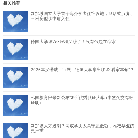
相关推荐
新加坡国立大学首个海外学者住宿设施，酒店式服务、
三种房型供申请入住
德国大学城WG房租又涨了！只有钱包在缩水……
2026年汉诺威工业展：德国大学拿出哪些“看家本领”？
韩国教育部最新公布39所优秀认证大学 (申签免交存款
证明)
新加坡人才过剩？两成学历太高宁愿低就，私校毕业的
更严重！