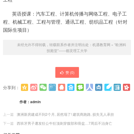
英语授课：汽车工程、计算机传播与网络工程、电子工
程、机械工程、工程与管理、通讯工程、纺织品工程（针对
国际生项目）
未经允许不得转载，转载联系作者并注明出处：
机遇教育网
»
“欧洲科
技殿堂”——都灵理工大学
赞 (
0
)
分享到：
更多
(
0
)
作者：
admin
上一篇
澳洲新房建成不到2个月, 居然塌了! 建筑商跑路, 损失无人承担
下一篇
西班牙男子遭发狂公牛狂顶刺穿腹部和骨盆…7周后不治身亡